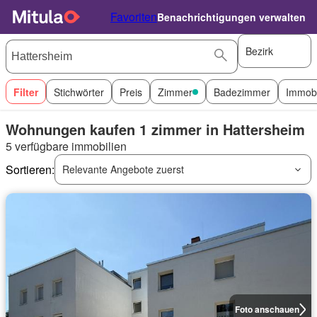
Favoriten
Benachrichtigungen verwalten
Bezirk
Filter
Stichwörter
Preis
Zimmer
Badezimmer
Immobi
Wohnungen kaufen 1 zimmer in Hattersheim
5 verfügbare immobilien
Sortieren:
Relevante Angebote zuerst
Foto anschauen