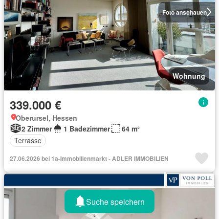
Foto anschauen
Wohnung
339.000 €
Oberursel, Hessen
2 Zimmer
1 Badezimmer
64 m²
Terrasse
27.06.2026 bei 1a-Immobilienmarkt - ADLER IMMOBILIEN
Suche speichern