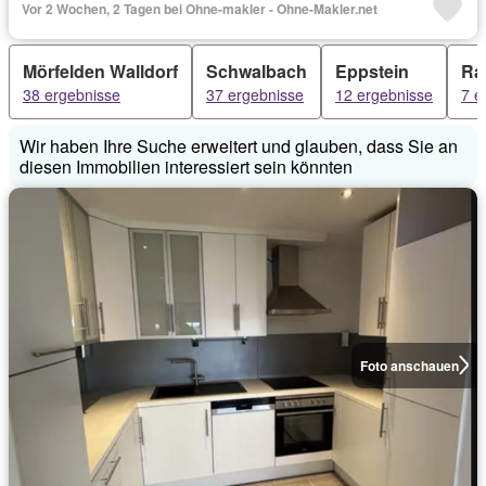
Vor 2 Wochen, 2 Tagen bei Ohne-makler - Ohne-Makler.net
Mörfelden Walldorf
Schwalbach
Eppstein
Ra
38 ergebnisse
37 ergebnisse
12 ergebnisse
7 e
Wir haben Ihre Suche erweitert und glauben, dass Sie an
diesen Immobilien interessiert sein könnten
Foto anschauen