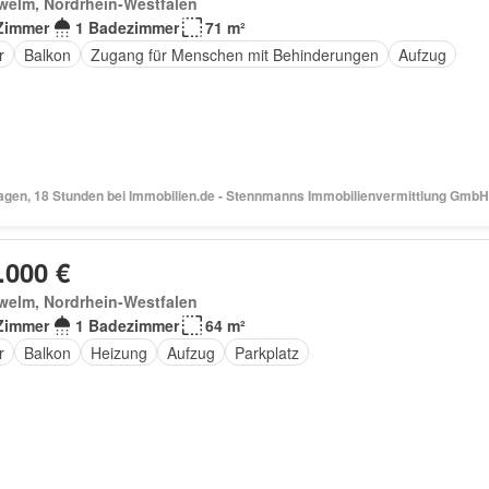
welm, Nordrhein-Westfalen
Zimmer
1 Badezimmer
71 m²
r
Balkon
Zugang für Menschen mit Behinderungen
Aufzug
Tagen, 18 Stunden bei Immobilien.de - Stennmanns Immobilienvermittlung GmbH
.000 €
welm, Nordrhein-Westfalen
Zimmer
1 Badezimmer
64 m²
r
Balkon
Heizung
Aufzug
Parkplatz