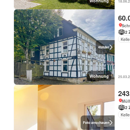
Wohnung
18.06.
60.
Sch
2 
Kelle
4
bilder
Wohnung
25.03.
243
Mül
2 
Kelle
Foto anschauen