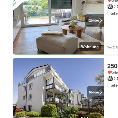
Sch
2 
Kelle
12
bilder
Wohnung
Vor 2 
250
Sch
2 
Kelle
9
bilder