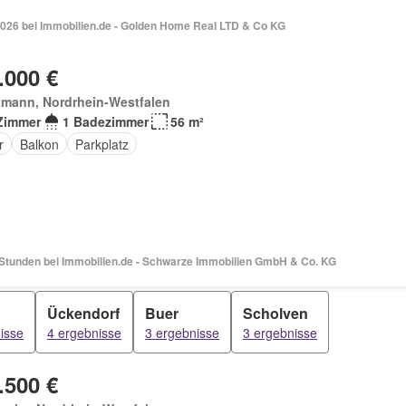
2026 bei Immobilien.de - Golden Home Real LTD & Co KG
.000 €
tmann, Nordrhein-Westfalen
Zimmer
1 Badezimmer
56 m²
r
Balkon
Parkplatz
 Stunden bei Immobilien.de - Schwarze Immobilien GmbH & Co. KG
Ückendorf
Buer
Scholven
isse
4 ergebnisse
3 ergebnisse
3 ergebnisse
.500 €