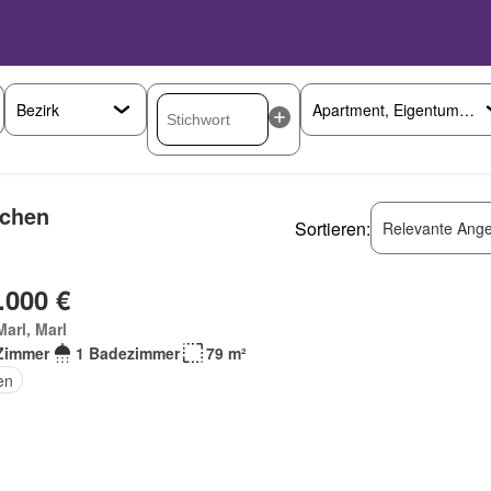
rchen
Sortieren:
Relevante Ange
.000 €
Marl, Marl
Zimmer
1 Badezimmer
79 m²
en