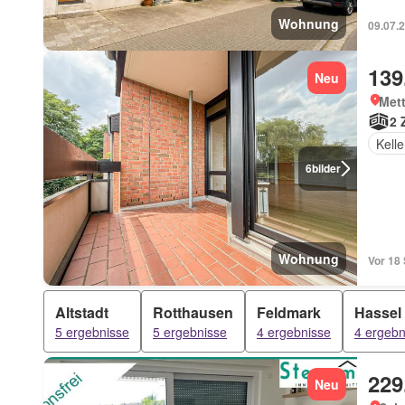
Wohnung
09.07.
139
Neu
Met
2 
Kelle
6
bilder
Wohnung
Vor 18
Altstadt
Rotthausen
Feldmark
Hassel
5 ergebnisse
5 ergebnisse
4 ergebnisse
4 ergebn
229
Neu