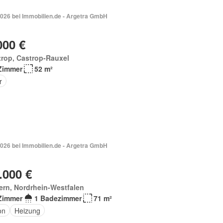
2026 bei Immobilien.de - Argetra GmbH
000 €
rop, Castrop-Rauxel
Zimmer
52 m²
r
2026 bei Immobilien.de - Argetra GmbH
.000 €
ern, Nordrhein-Westfalen
Zimmer
1 Badezimmer
71 m²
on
Heizung