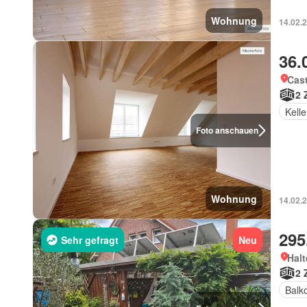
Wohnung
14.02.
36.
Cast
2 
Kelle
Foto anschauen
Wohnung
14.02.
295
Sehr gefragt
Neu
Halt
2 
Balk