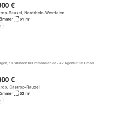
000 €
rop-Rauxel, Nordrhein-Westfalen
Zimmer
61 m²
r
Vor 4 Tagen, 18 Stunden bei Immobilien.de - AZ Agentur für GmbH
000 €
rop, Castrop-Rauxel
Zimmer
52 m²
r