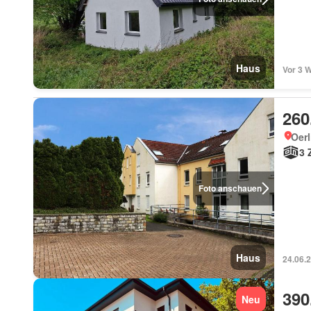
Haus
Vor 3 
260
Oer
3 
Foto anschauen
Haus
24.06.
390
Neu