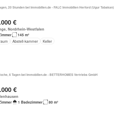
agen, 20 Stunden bei Immobilien.de - FALC Immobilien Herford (Ugur Tabakan)
.000 €
ge, Nordrhein-Westfalen
Zimmer
145 m²
raum
Abstell-kammer
Keller
Woche, 6 Tagen bei Immobilien.de - BETTERHOMES Vertriebs GmbH
.000 €
denhausen
Zimmer
1 Badezimmer
80 m²