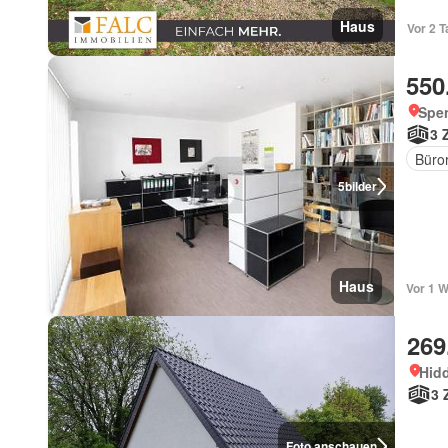
Haus
Vor 2 T
550
Spen
3 
Büro
5
bilder
Haus
Vor 1 
269
Hid
3 
Foto anschauen