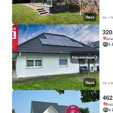
Haus
Vor 1 
320
Ges
3 
Foto anschauen
Haus
Vor 3 W
462
Brac
3 