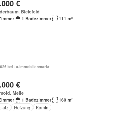
.000 €
derbaum, Bielefeld
Zimmer
1 Badezimmer
111 m²
2026 bei 1a-Immobilienmarkt
.000 €
mold, Melle
Zimmer
1 Badezimmer
160 m²
platz
Heizung
Kamin