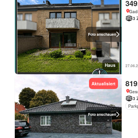
349
Gad
3 
Foto anschauen
Haus
27.06.
819
Aktualisiert
Ges
3 
Park
Foto anschauen