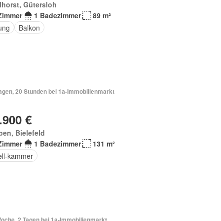
lhorst, Gütersloh
Zimmer
1 Badezimmer
89 m²
ung
Balkon
Tagen, 20 Stunden bei 1a-Immobilienmarkt
.900 €
en, Bielefeld
Zimmer
1 Badezimmer
131 m²
ell-kammer
Woche, 2 Tagen bei 1a-Immobilienmarkt