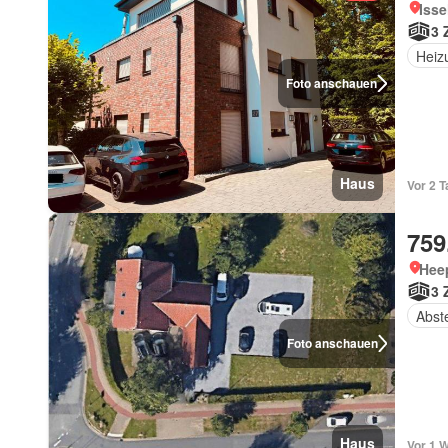
Isse
3 
Heiz
Foto anschauen
Haus
Vor 2 
759
Heep
3 
Abst
Foto anschauen
Haus
Vor 1 