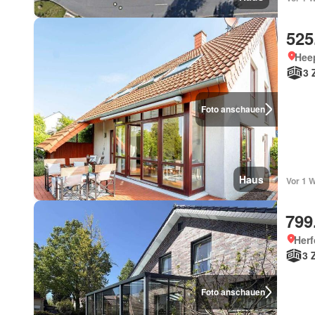
525
Heep
3 
Foto anschauen
Haus
Vor 1 
799
Herf
3 
Foto anschauen