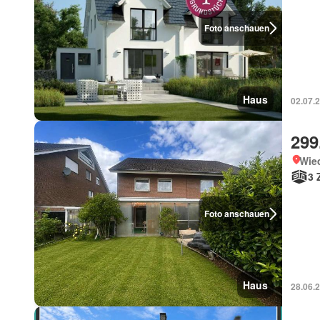
Foto anschauen
Haus
02.07.
299
Wie
3 
Foto anschauen
Haus
28.06.