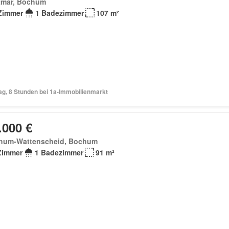
tmar, Bochum
Zimmer
1 Badezimmer
107 m²
ag, 8 Stunden bei 1a-Immobilienmarkt
.000 €
hum-Wattenscheid, Bochum
Zimmer
1 Badezimmer
91 m²