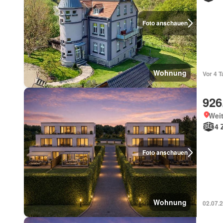
Foto anschauen
Wohnung
Vor 4 
926
Wei
4 
Foto anschauen
Wohnung
02.07.