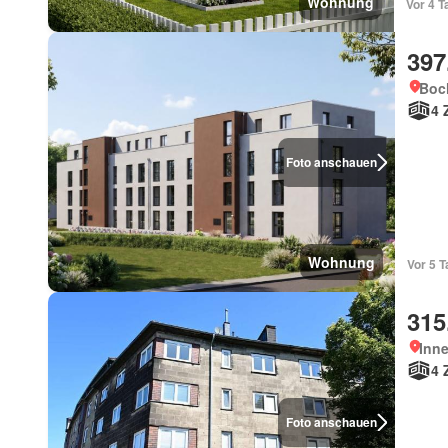
Wohnung
Vor 4 T
397
Boc
4 
Foto anschauen
Wohnung
Vor 5 
315
Inn
4 
Foto anschauen