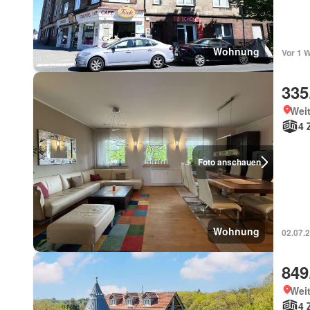
Wohnung
Vor 1 
335
Wei
4 
Foto anschauen
Wohnung
02.07.
849
Wei
4 