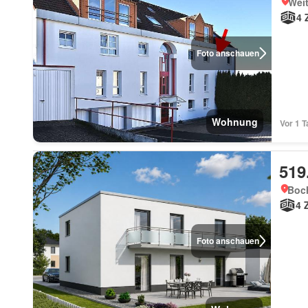
Wei
4 
Foto anschauen
Wohnung
Vor 1 T
519
Boc
4 
Foto anschauen