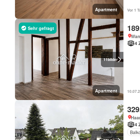
Apartment
Vor 1 T
189
Sehr gefragt
Wan
4 
11
bilder
Apartment
10.07.
329
Haa
4 
Balk