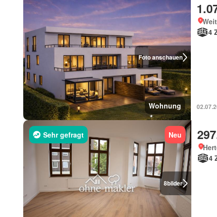
1.0
Wei
4 
Foto anschauen
Wohnung
02.07.
297
Sehr gefragt
Neu
Hert
4 
8
bilder