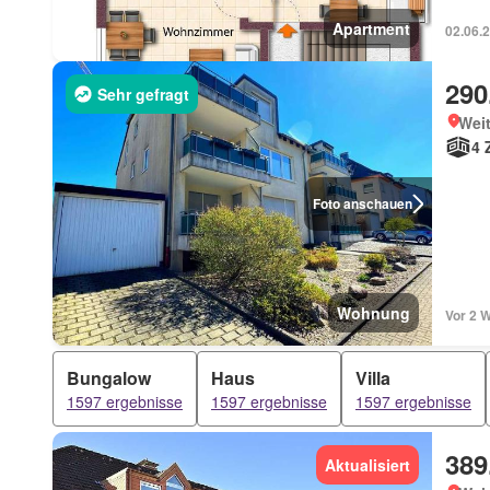
Apartment
02.06.
290
Sehr gefragt
Wei
4 
Foto anschauen
Wohnung
Vor 2 
Bungalow
Haus
Villa
1597 ergebnisse
1597 ergebnisse
1597 ergebnisse
389
Aktualisiert