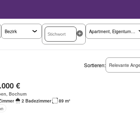
Sortieren:
Relevante Ange
.000 €
pen, Bochum
Zimmer
2 Badezimmer
89 m²
on