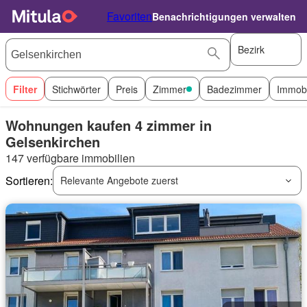
Favoriten
Benachrichtigungen verwalten
Bezirk
Filter
Stichwörter
Preis
Zimmer
Badezimmer
Immobi
Wohnungen kaufen 4 zimmer in
Gelsenkirchen
147 verfügbare immobilien
Sortieren:
Relevante Angebote zuerst