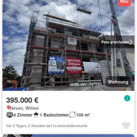
Neu
Foto anschauen
Wohnung
395.000 €
Heven, Witten
4 Zimmer
1 Badezimmer
100 m²
Vor 2 Tagen, 5 Stunden bei 1a-Immobilienmarkt