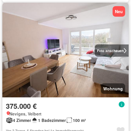
Neu
Foto anschauen
Wohnung
375.000 €
Neviges, Velbert
4 Zimmer
1 Badezimmer
100 m²
Vor 2 Tagen, 5 Stunden bei 1a-Immobilienmarkt