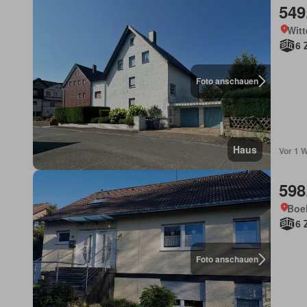
549
Witt
6 
Foto anschauen
Haus
Vor 1 
598
Boe
6 
Foto anschauen