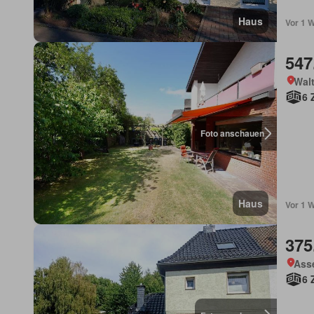
Haus
Vor 1 
547
Walt
6 
Foto anschauen
Haus
Vor 1 
375
Ass
6 