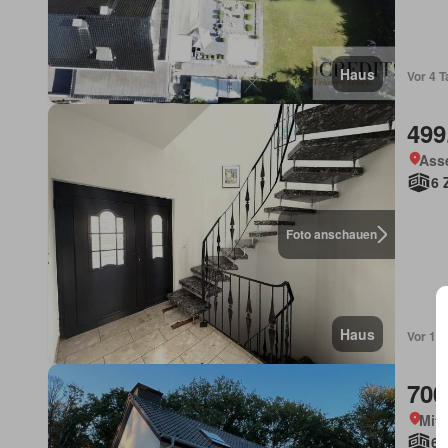
Haus
Vor 4 
499
Ass
6 
Foto anschauen
Haus
Vor 1 
700
Mitt
6 