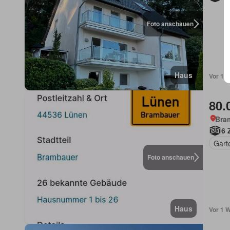
Foto anschauen
Haus
Vor 1 
80.
Bra
6 
Gart
Foto anschauen
Haus
Vor 1 