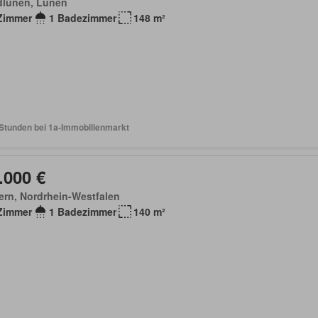
dlünen, Lünen
Zimmer
1 Badezimmer
148 m²
 Stunden bei 1a-Immobilienmarkt
.000 €
ern, Nordrhein-Westfalen
Zimmer
1 Badezimmer
140 m²