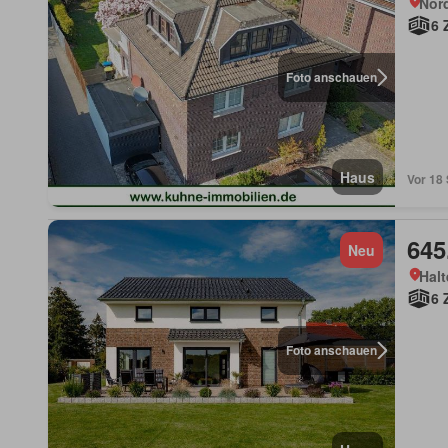
Nor
6 
Foto anschauen
Haus
Vor 18
645
Neu
Halt
6 
Foto anschauen