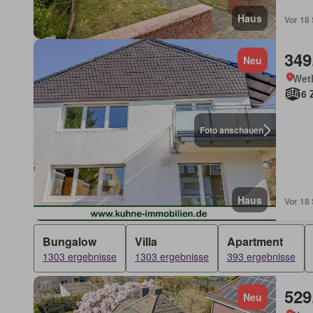
Haus
Vor 18
349
Neu
Wet
6 
Foto anschauen
Haus
Vor 18
Bungalow
Villa
Apartment
1303 ergebnisse
1303 ergebnisse
393 ergebnisse
529
Neu