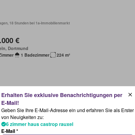
Tagen, 18 Stunden bei 1a-Immobilienmarkt
.000 €
eln, Dortmund
Zimmer
1 Badezimmer
224 m²
Woche, 18 Stunden bei 1a-Immobilienmarkt
Geben Sie Ihre E-Mail-Adresse ein und erfahren Sie als Erster
.000 €
von Neuigkeiten zu:
6 zimmer haus castrop rauxel
elstadt, Hagen
E-Mail *
Zimmer
1 Badezimmer
170 m²