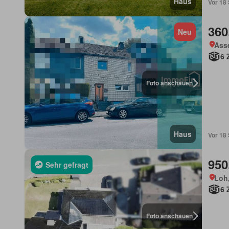
Haus
Vor 18
360
Neu
Ass
6 
Foto anschauen
Haus
Vor 18
950
Sehr gefragt
Loh
6 
Foto anschauen