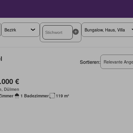
l
Sortieren:
Relevante Ange
.000 €
e, Dülmen
Zimmer
1 Badezimmer
119 m²