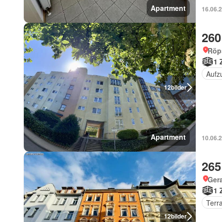
Apartment
16.06.2
260
Röp
1 
Aufz
12
bilder
Apartment
10.06.2
265
Ger
1 
Terr
12
bilder