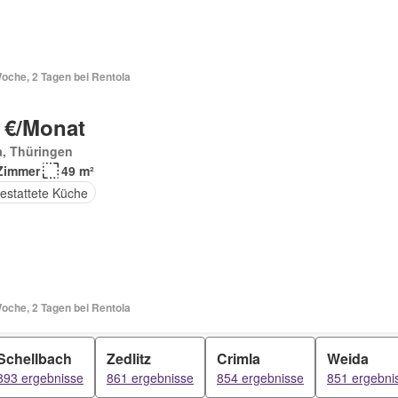
oche, 2 Tagen bei Rentola
 €/Monat
a, Thüringen
Zimmer
49 m²
estattete Küche
oche, 2 Tagen bei Rentola
Schellbach
Zedlitz
Crimla
Weida
893 ergebnisse
861 ergebnisse
854 ergebnisse
851 ergebni