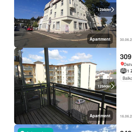
12
bilder
Apartment
30.06.2
309
Ostv
1 
Balk
12
bilder
Apartment
16.06.2