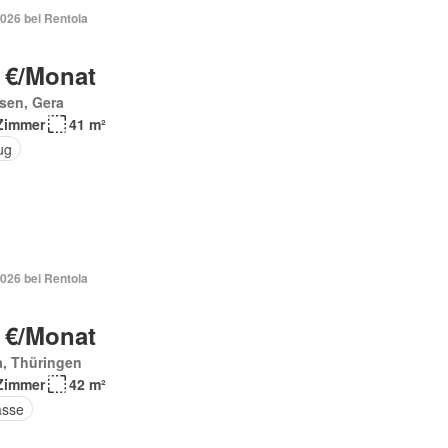
026 bei Rentola
 €/Monat
sen, Gera
Zimmer
41 m²
ug
026 bei Rentola
 €/Monat
a, Thüringen
Zimmer
42 m²
asse