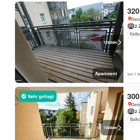
320
Ostv
2 
Kelle
12
bilder
Apartment
Vor 1 W
300
Sehr gefragt
Ger
2 
Balk
10
bilder