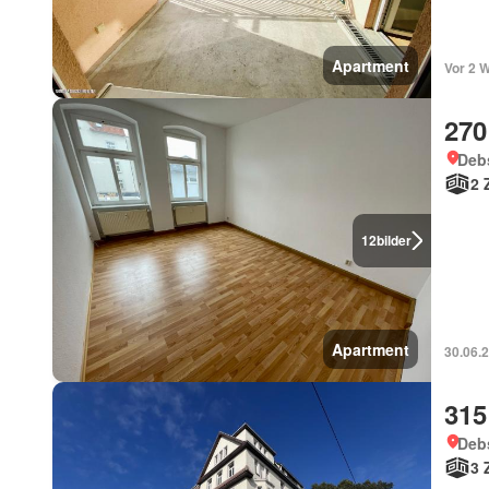
Apartment
Vor 2 
270
Deb
2 
12
bilder
Apartment
30.06.2
315
Deb
3 