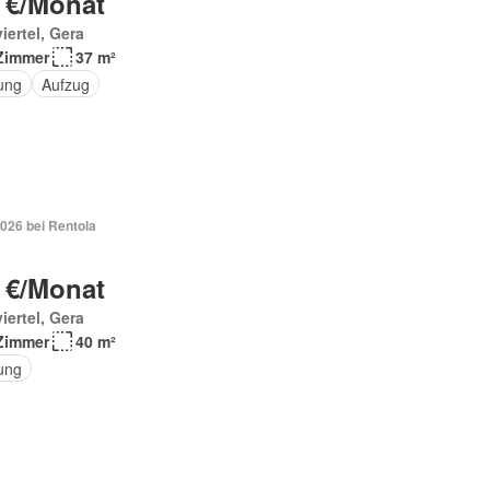
 €/Monat
iertel, Gera
Zimmer
37 m²
ung
Aufzug
026 bei Rentola
 €/Monat
iertel, Gera
Zimmer
40 m²
ung