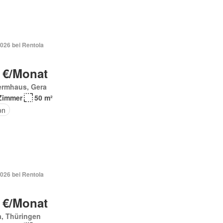
026 bei Rentola
 €/Monat
ermhaus, Gera
Zimmer
50 m²
on
026 bei Rentola
 €/Monat
a, Thüringen