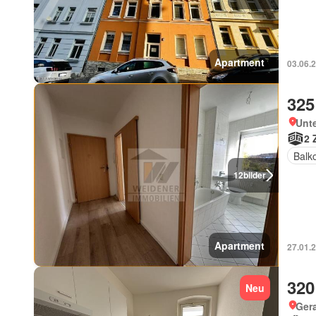
Apartment
03.06.2
325
Unt
2 
Balk
12
bilder
Apartment
27.01.2
320
Neu
Ger