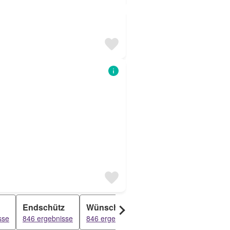
Endschütz
Wünschendorf
Kauern
Hi
sse
846 ergebnisse
846 ergebnisse
845 ergebnisse
84