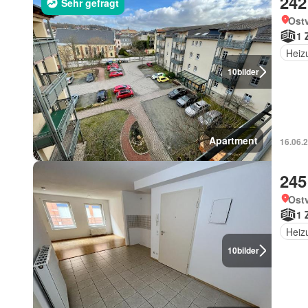
242
Sehr gefragt
Ostv
1 
Heiz
10
bilder
Apartment
16.06.2
245
Ostv
1 
Heiz
10
bilder