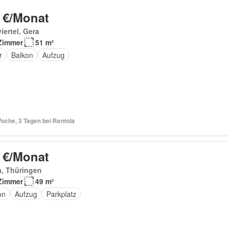
 €/Monat
iertel, Gera
Zimmer
51 m²
r
Balkon
Aufzug
oche, 3 Tagen bei Rentola
 €/Monat
a, Thüringen
Zimmer
49 m²
on
Aufzug
Parkplatz