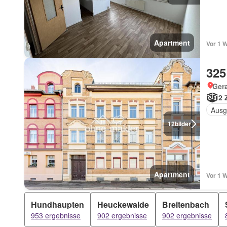
Apartment
Vor 1 W
325
Ger
2 
Ausg
12
bilder
Apartment
Vor 1 W
Hundhaupten
Heuckewalde
Breitenbach
953 ergebnisse
902 ergebnisse
902 ergebnisse