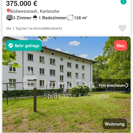
375.000 €
Südweststadt, Karlsruhe
3 Zimmer
1 Badezimmer
128 m²
Vor 1 Tag bei 1a-Immobilienmarkt
Sehr gefragt
Neu
Foto anschauen
Wohnung