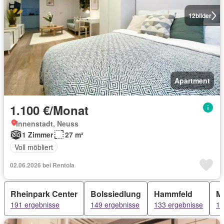
12
bilder
Apartment
1.100 €/Monat
Innenstadt, Neuss
1 Zimmer
27 m²
Voll möbliert
02.06.2026 bei Rentola
Rheinpark Center
Bolssiedlung
Hammfeld
Me
191 ergebnisse
149 ergebnisse
133 ergebnisse
10