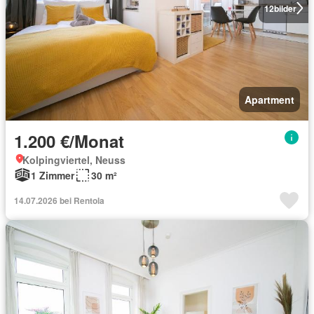
12
bilder
Apartment
1.200 €/Monat
Kolpingviertel, Neuss
1 Zimmer
30 m²
14.07.2026 bei Rentola