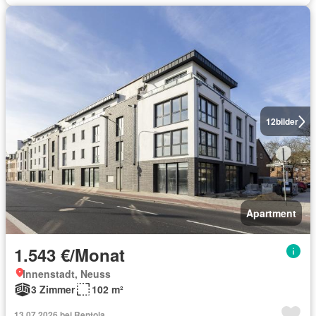
12
bilder
Apartment
1.543 €/Monat
Innenstadt, Neuss
3 Zimmer
102 m²
13.07.2026 bei Rentola