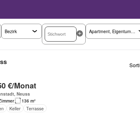
uss
Sort
50 €/Monat
enstadt, Neuss
Zimmer
136 m²
en
Keller
Terrasse