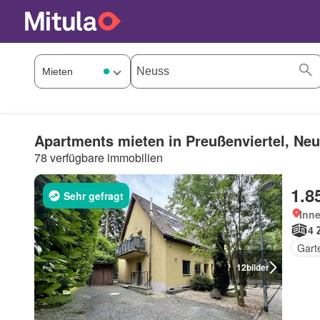
Apartments mieten in Preußenviertel, Ne
78 verfügbare immobilien
1.8
Sehr gefragt
Inn
4 
Gart
12
bilder