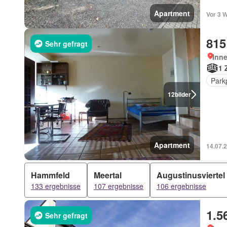
Apartment
Vor 3 W
815
Sehr gefragt
Inn
1 
Park
12
bilder
Apartment
14.07.2
Hammfeld
Meertal
Augustinusviertel
133 ergebnisse
107 ergebnisse
106 ergebnisse
1.5
Sehr gefragt