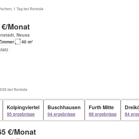
ochen, 1 Tag bei Rentola
 €/Monat
enstadt, Neuss
Zimmer
40 m²
platz
026 bei Rentola
Kolpingviertel
Buschhausen
Furth Mitte
Dreik
95 ergebnisse
94 ergebnisse
88 ergebnisse
84 erg
65 €/Monat