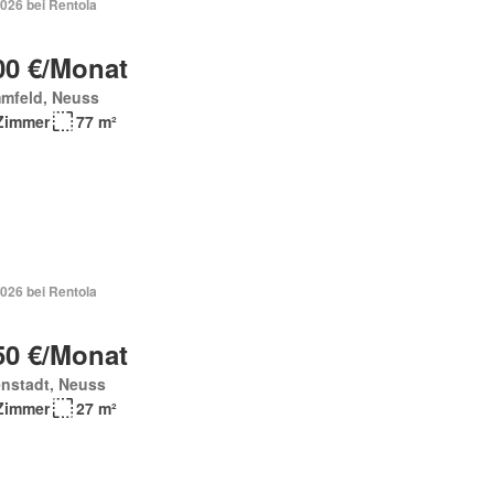
026 bei Rentola
00 €/Monat
mfeld, Neuss
Zimmer
77 m²
026 bei Rentola
50 €/Monat
enstadt, Neuss
Zimmer
27 m²