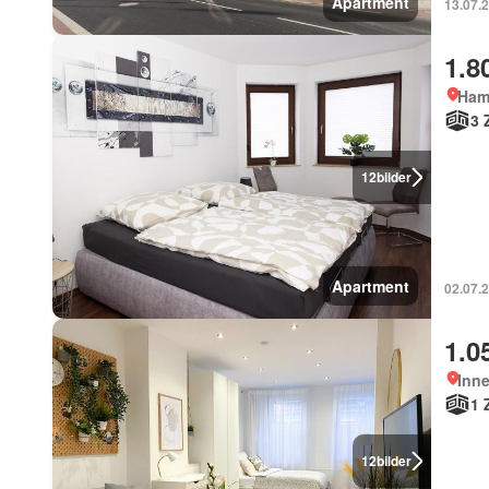
Apartment
13.07.2
1.8
Ham
3 
12
bilder
Apartment
02.07.2
1.0
Inn
1 
12
bilder