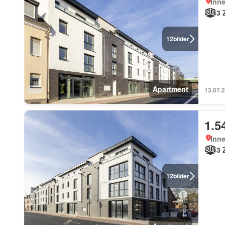
Inn
3 
12
bilder
Apartment
13.07.2
1.5
Inn
3 
12
bilder