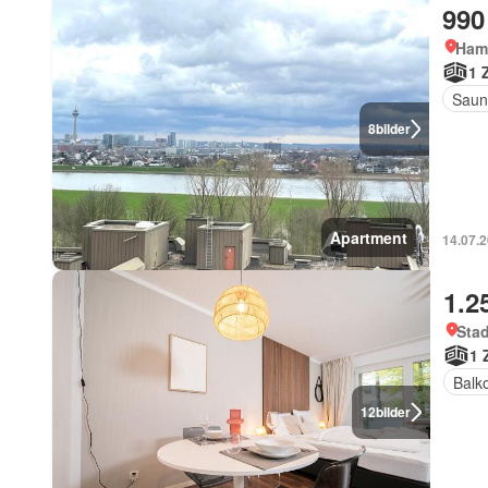
990
Ham
1 
Saun
8
bilder
Apartment
14.07.2
1.2
Stad
1 
Balk
12
bilder