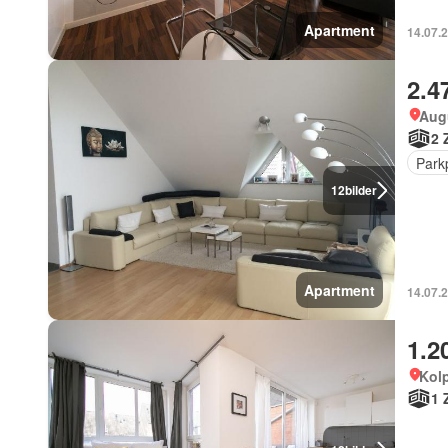
Apartment
14.07.2
2.4
Augu
2 
Park
12
bilder
Apartment
14.07.2
1.2
Kolp
1 