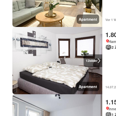
Apartment
Vor 1 
1.8
Ham
2 
12
bilder
Apartment
14.07.2
1.1
Inn
1 