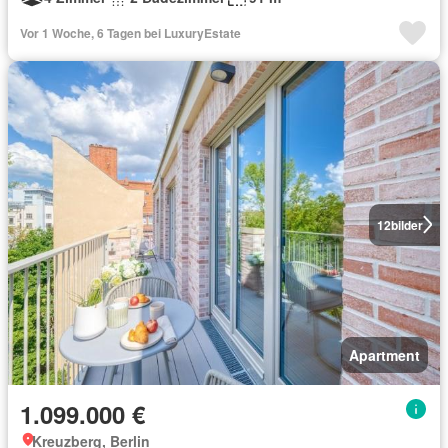
Vor 1 Woche, 6 Tagen bei LuxuryEstate
12
bilder
Apartment
1.099.000 €
Kreuzberg, Berlin