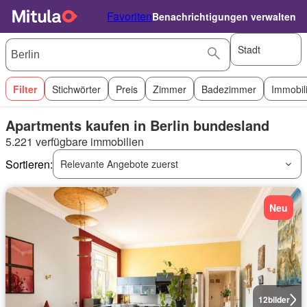
Favoriten
Benachrichtigungen verwalten
Stadt
Filter
Stichwörter
Preis
Zimmer
Badezimmer
Immobil
Apartments kaufen in Berlin bundesland
5.221 verfügbare immobilien
Sortieren:
Relevante Angebote zuerst
Neu
12
bilder