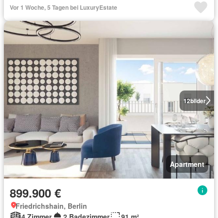
Vor 1 Woche, 5 Tagen bei LuxuryEstate
12
bilder
Apartment
899.900 €
Friedrichshain, Berlin
4 Zimmer
2 Badezimmer
91 m²