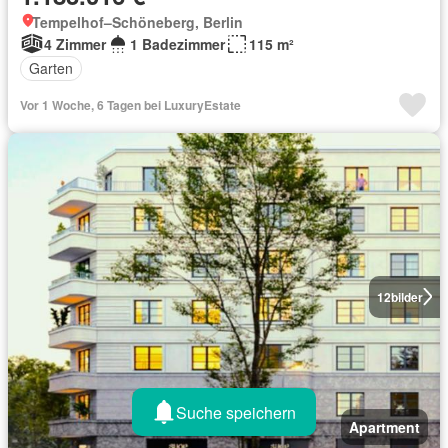
Tempelhof–Schöneberg, Berlin
4 Zimmer
1 Badezimmer
115 m²
Garten
Vor 1 Woche, 6 Tagen bei LuxuryEstate
12
bilder
Suche speichern
Apartment