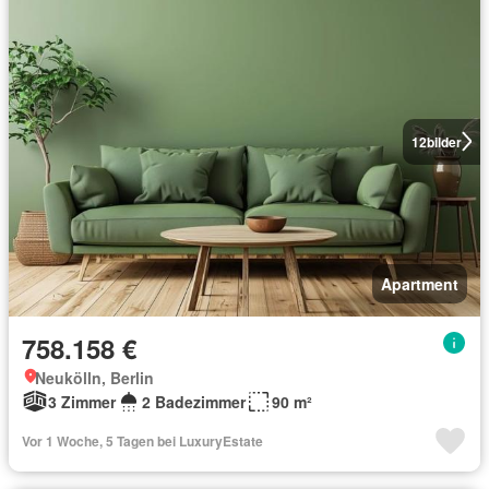
12
bilder
Apartment
758.158 €
Neukölln, Berlin
3 Zimmer
2 Badezimmer
90 m²
Vor 1 Woche, 5 Tagen bei LuxuryEstate