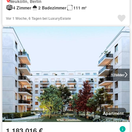
Neukölln, Berlin
4 Zimmer
2 Badezimmer
111 m²
Vor 1 Woche, 6 Tagen bei LuxuryEstate
12
bilder
Apartment
1.183.016 €