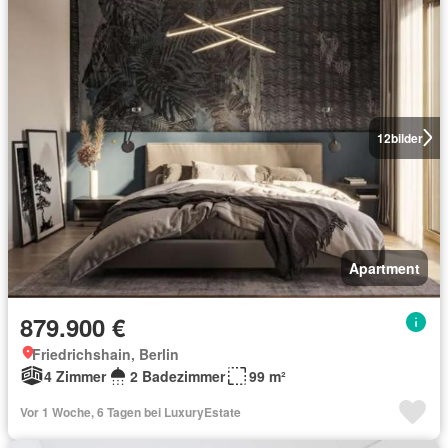
12
bilder
Apartment
879.900 €
Friedrichshain, Berlin
4 Zimmer
2 Badezimmer
99 m²
Vor 1 Woche, 6 Tagen bei LuxuryEstate