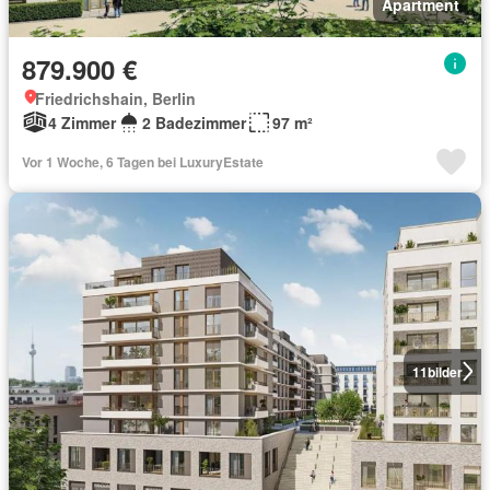
Apartment
879.900 €
Friedrichshain, Berlin
4 Zimmer
2 Badezimmer
97 m²
Vor 1 Woche, 6 Tagen bei LuxuryEstate
11
bilder