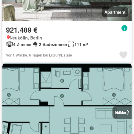
Apartment
921.489 €
Neukölln, Berlin
4 Zimmer
2 Badezimmer
111 m²
Vor 1 Woche, 6 Tagen bei LuxuryEstate
9
bilder