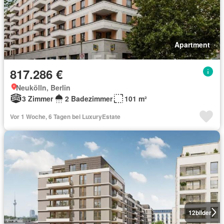
Apartment
817.286 €
Neukölln, Berlin
3 Zimmer
2 Badezimmer
101 m²
Vor 1 Woche, 6 Tagen bei LuxuryEstate
12
bilder