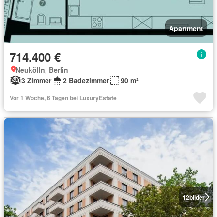
Apartment
714.400 €
Neukölln, Berlin
3 Zimmer
2 Badezimmer
90 m²
Vor 1 Woche, 6 Tagen bei LuxuryEstate
12
bilder