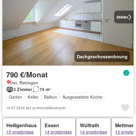
8
bilder
Dachgeschosswohnung
790 €/Monat
Ost, Ratingen
3 Zimmer
74 m²
Garten
Keller
Balkon
Ausgestattete Küche
10.07.2026 bei rp-immobilienmarkt
Heiligenhaus
Essen
Wülfrath
Mettman
15 ergebnisse
14 ergebnisse
14 ergebnisse
13 ergebn