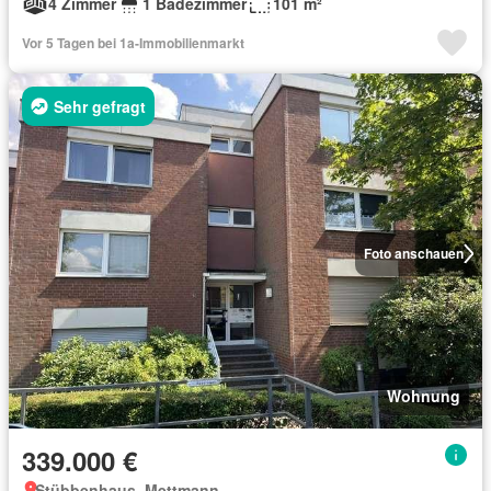
4 Zimmer
1 Badezimmer
101 m²
Vor 5 Tagen bei 1a-Immobilienmarkt
Sehr gefragt
Foto anschauen
Wohnung
339.000 €
Stübbenhaus, Mettmann