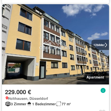
12
bilder
Apartment
229.000 €
Holthausen, Düsseldorf
3 Zimmer
1 Badezimmer
77 m²