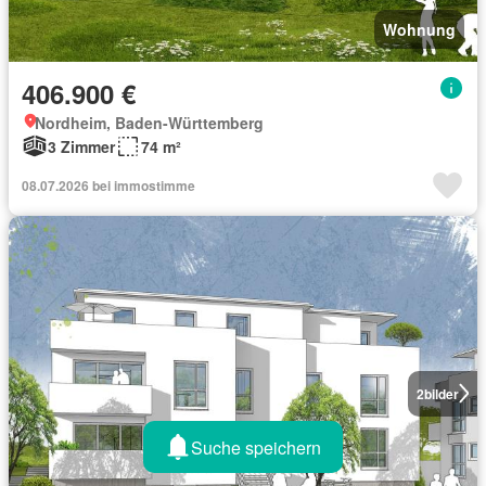
Wohnung
406.900 €
Nordheim, Baden-Württemberg
3 Zimmer
74 m²
08.07.2026 bei immostimme
2
bilder
Suche speichern