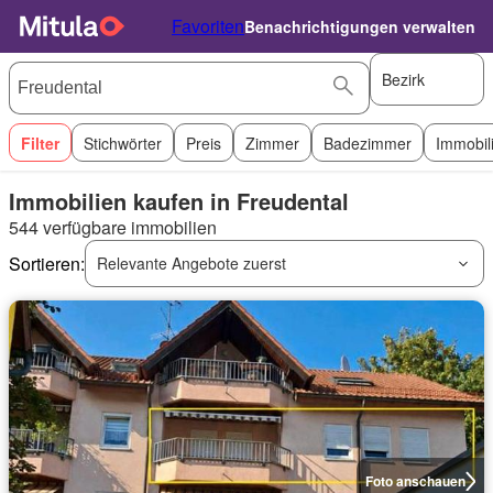
Favoriten
Benachrichtigungen verwalten
Bezirk
Filter
Stichwörter
Preis
Zimmer
Badezimmer
Immobil
Immobilien kaufen in Freudental
544 verfügbare immobilien
Sortieren:
Relevante Angebote zuerst
Foto anschauen