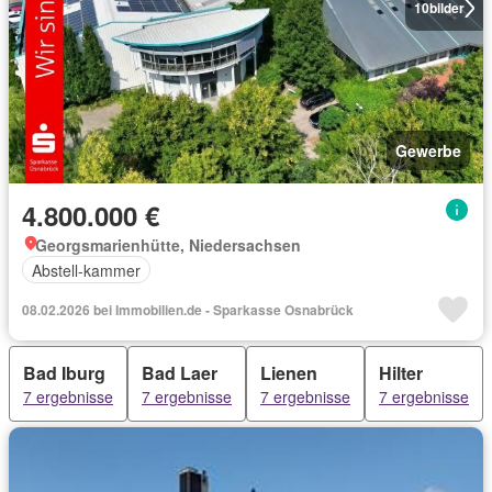
10
bilder
Gewerbe
4.800.000 €
Georgsmarienhütte, Niedersachsen
Abstell-kammer
08.02.2026 bei Immobilien.de - Sparkasse Osnabrück
Bad Iburg
Bad Laer
Lienen
Hilter
7 ergebnisse
7 ergebnisse
7 ergebnisse
7 ergebnisse