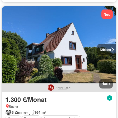
Neu
12
bilder
Haus
1.300 €/Monat
Stuhr
6 Zimmer
164 m²