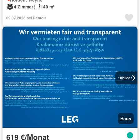
4 Zimmer
140 m²
09.07.2026 bei Rentola
10
bilder
Haus
619 €/Monat