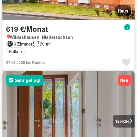
Haus
619 €/Monat
Wildeshausen, Niedersachsen
3 Zimmer
70 m²
Balkon
27.01.2026 bei Rentola
Sehr gefragt
Neu
12
bilder