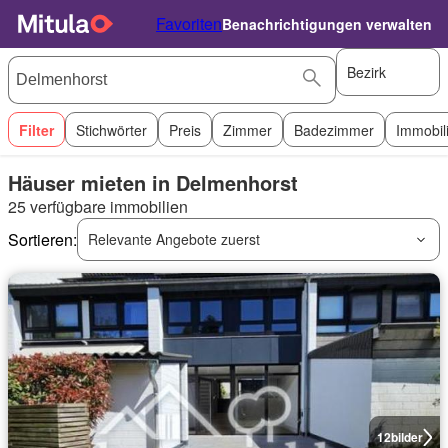
Favoriten
Benachrichtigungen verwalten
Bezirk
Filter
Stichwörter
Preis
Zimmer
Badezimmer
Immobil
Häuser mieten in Delmenhorst
25 verfügbare immobilien
Sortieren:
Relevante Angebote zuerst
12
bilder