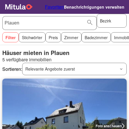
Favoriten
Benachrichtigungen verwalten
Bezirk
Filter
Stichwörter
Preis
Zimmer
Badezimmer
Immobil
Häuser mieten in Plauen
5 verfügbare immobilien
Sortieren:
Relevante Angebote zuerst
Foto anschauen