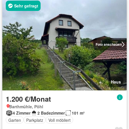
Sehr gefragt
Foto anschauen
Haus
1.200 €/Monat
Barthmühle, Pöhl
4 Zimmer
2 Badezimmer
101 m²
Garten
Parkplatz
Voll möbliert