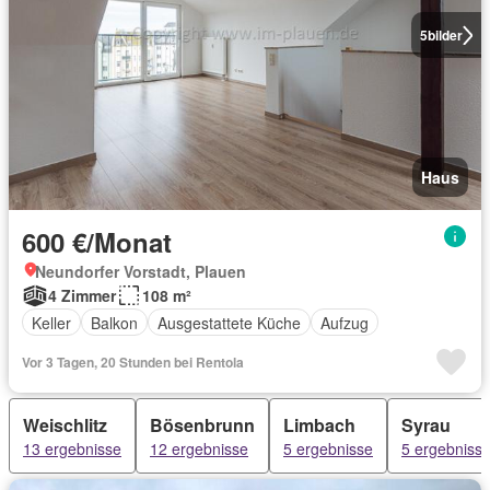
5
bilder
Haus
600 €/Monat
Neundorfer Vorstadt, Plauen
4 Zimmer
108 m²
Keller
Balkon
Ausgestattete Küche
Aufzug
Vor 3 Tagen, 20 Stunden bei Rentola
Weischlitz
Bösenbrunn
Limbach
Syrau
13 ergebnisse
12 ergebnisse
5 ergebnisse
5 ergebniss