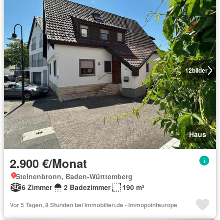
12
bilder
Haus
2.900 €/Monat
Steinenbronn, Baden-Württemberg
6 Zimmer
2 Badezimmer
190 m²
Vor 5 Tagen, 8 Stunden bei Immobilien.de - Immopointeurope