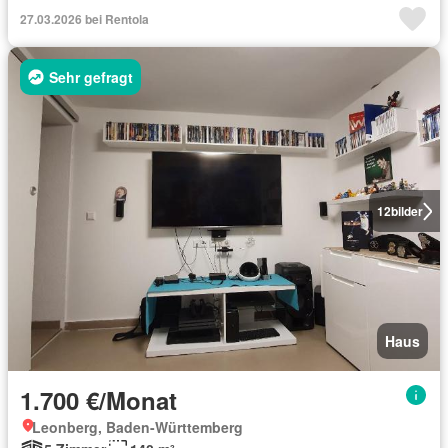
27.03.2026 bei Rentola
Sehr gefragt
12
bilder
Haus
1.700 €/Monat
Leonberg, Baden-Württemberg