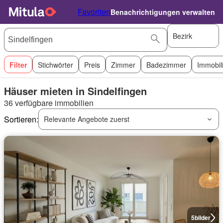
Favoriten
Benachrichtigungen verwalten
Bezirk
Filter
Stichwörter
Preis
Zimmer
Badezimmer
Immobil
Häuser mieten in Sindelfingen
36 verfügbare immobilien
Sortieren:
Relevante Angebote zuerst
5
bilder