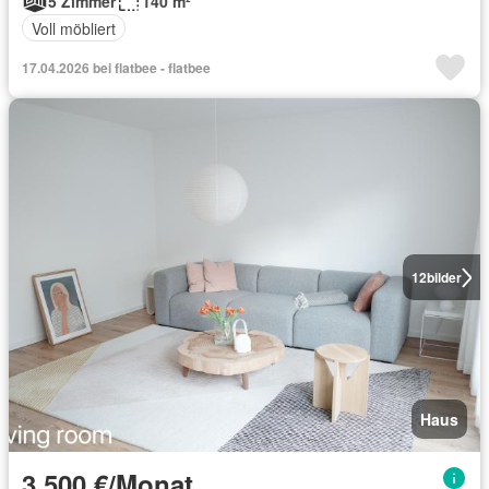
5 Zimmer
140 m²
Voll möbliert
17.04.2026 bei flatbee - flatbee
12
bilder
Haus
3.500 €/Monat