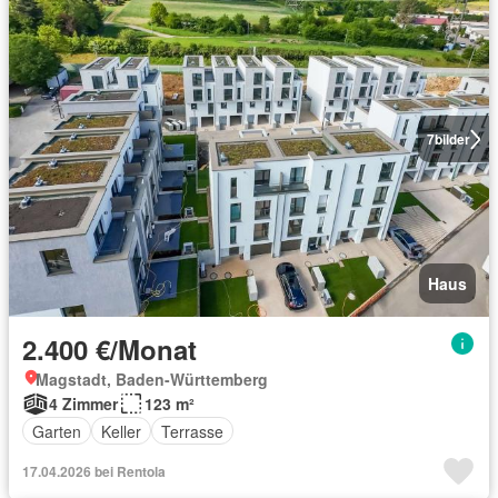
7
bilder
Haus
2.400 €/Monat
Magstadt, Baden-Württemberg
4 Zimmer
123 m²
Garten
Keller
Terrasse
17.04.2026 bei Rentola