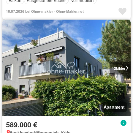
Balkon
Ausgestattete Küche
Voll möbliert
10.07.2026 bei Ohne-makler - Ohne-Makler.net
12
bilder
Apartment
589.000 €
Bocklemünd/Mengenich, Köln