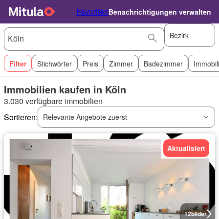
Favoriten
Benachrichtigungen verwalten
Bezirk
Filter
Stichwörter
Preis
Zimmer
Badezimmer
Immobil
Immobilien kaufen in Köln
3.030 verfügbare immobilien
Sortieren:
Relevante Angebote zuerst
Aktualisiert
12
bilder