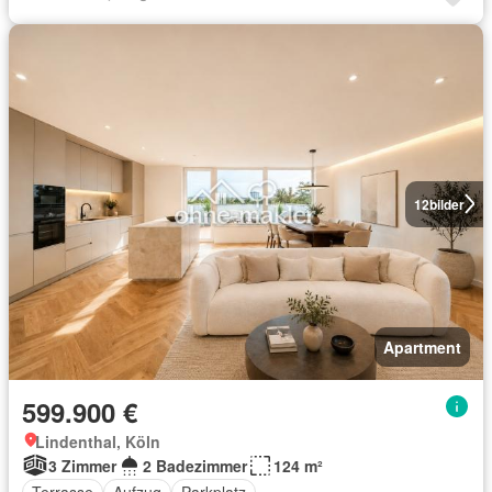
12
bilder
Apartment
599.900 €
Lindenthal, Köln
3 Zimmer
2 Badezimmer
124 m²