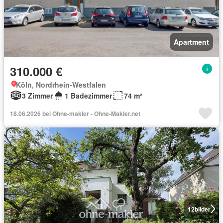
Apartment
310.000 €
Köln, Nordrhein-Westfalen
3 Zimmer
1 Badezimmer
74 m²
18.06.2026 bei Ohne-makler - Ohne-Makler.net
12
bilder