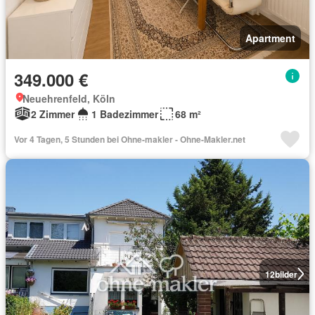
Apartment
349.000 €
Neuehrenfeld, Köln
2 Zimmer
1 Badezimmer
68 m²
Vor 4 Tagen, 5 Stunden bei Ohne-makler - Ohne-Makler.net
12
bilder