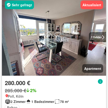
Sehr gefragt
Aktualisiert
11
bilder
Apartment
280.000 €
285.000 €
2%
Poll, Köln
2 Zimmer
1 Badezimmer
78 m²
Balkon