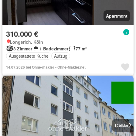
Apartment
310.000 €
Longerich, Köln
3 Zimmer
1 Badezimmer
77 m²
Ausgestattete Küche
Aufzug
14.07.2026 bei Ohne-makler - Ohne-Makler.net
12
bilder