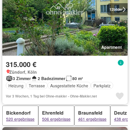
12
bilder
Apartment
315.000 €
Zündorf, Köln
3 Zimmer
2 Badezimmer
80 m²
Heizung
Terrasse
Ausgestattete Küche
Parkplatz
Vor 3 Wochen, 1 Tag bei Ohne-makler - Ohne-Makler.net
Bickendorf
Ehrenfeld
Braunsfeld
Deutz
520 ergebnisse
506 ergebnisse
461 ergebnisse
438 erg