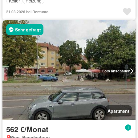
Keller
Heizung
21.03.2026 bei Rentumo
Sehr gefragt
Foto anschauen
Apartment
562 €/Monat
Ring, Brandenburg