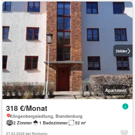
2
bilder
Apartment
318 €/Monat
Klingenbergsiedlung, Brandenburg
2 Zimmer
1 Badezimmer
52 m²
27.03.2026 bei Rentumo