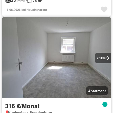
3 Zimmer
75 m²
16.06.2026 bei Housingtarget
7
bilder
Apartment
316 €/Monat
Kirchmöser, Brandenburg