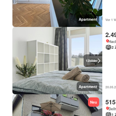
Apartment
Vor 1 
2.4
Hac
2 
12
bilder
Apartment
20.05.2
515
Neu
Del
1 