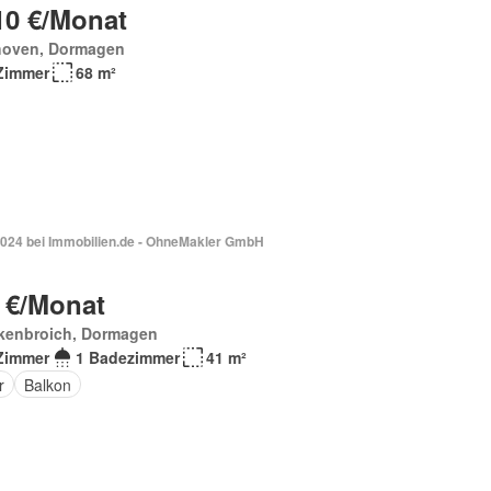
10 €/Monat
hoven, Dormagen
Zimmer
68 m²
2024 bei Immobilien.de - OhneMakler GmbH
 €/Monat
kenbroich, Dormagen
Zimmer
1 Badezimmer
41 m²
r
Balkon