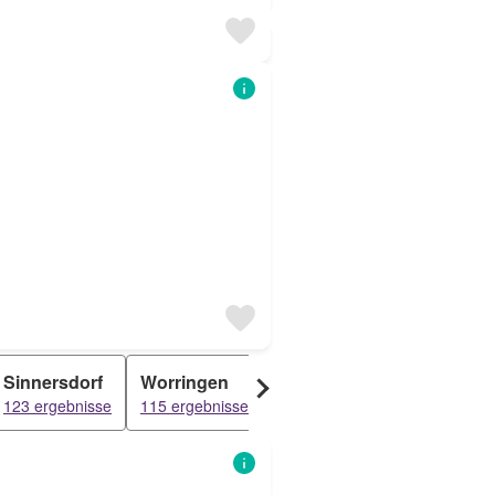
Sinnersdorf
Worringen
Horrem
Hackenbr
123 ergebnisse
115 ergebnisse
112 ergebnisse
109 ergebn