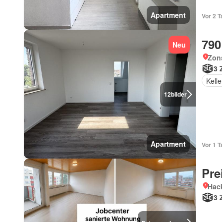
Apartment
Vor 2 
790
Neu
Zon
3 
Kelle
12
bilder
Apartment
Vor 1 
Pre
Hac
3 