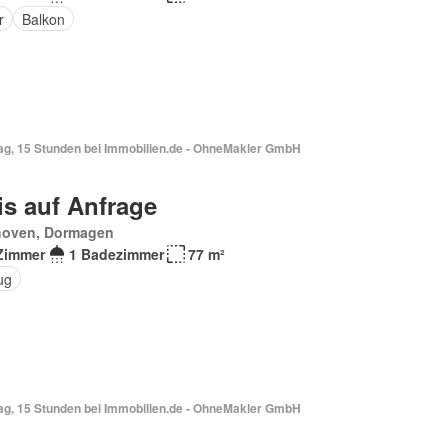
r
Balkon
Tag, 15 Stunden bei Immobilien.de - OhneMakler GmbH
is auf Anfrage
hoven, Dormagen
Zimmer
1 Badezimmer
77 m²
ug
Tag, 15 Stunden bei Immobilien.de - OhneMakler GmbH