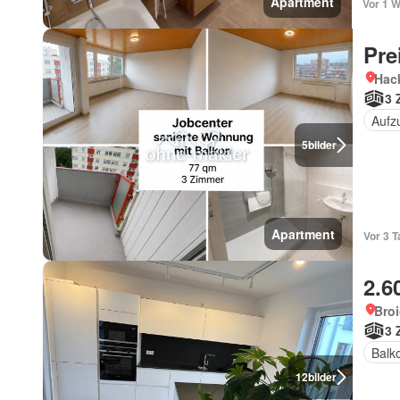
Apartment
Vor 1 W
Pre
Hac
3 
Aufz
5
bilder
Apartment
Vor 3 T
2.6
Bro
3 
Balk
12
bilder