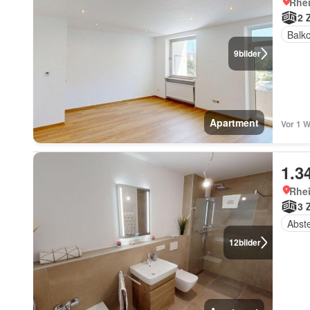
Rhe
2 
Balk
9
bilder
Apartment
Vor 1 W
1.3
Rhe
3 
Abst
12
bilder