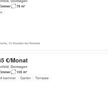
infeld, Dormagen
Zimmer
78 m²
on
oche, 15 Stunden bei Rentola
45 €/Monat
infeld, Dormagen
Zimmer
105 m²
ell-kammer
Garten
Terrasse