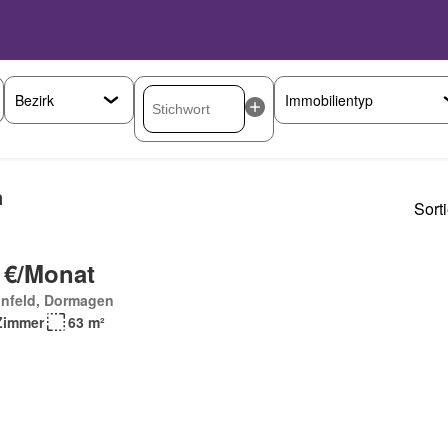
n
Sort
 €/Monat
infeld, Dormagen
Zimmer
63 m²