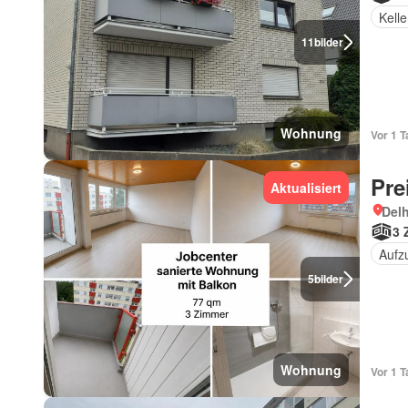
Kelle
11
bilder
Wohnung
Vor 1 
Pre
Aktualisiert
Del
3 
Aufz
5
bilder
Wohnung
Vor 1 