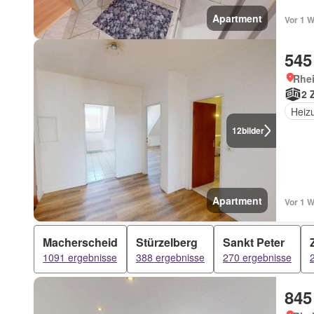
Apartment
Vor 1 W
545
Rhe
2 
Heiz
12
bilder
Apartment
Vor 1 W
Macherscheid
Stürzelberg
Sankt Peter
1091 ergebnisse
388 ergebnisse
270 ergebnisse
845