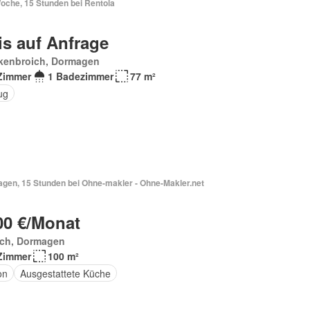
oche, 15 Stunden bei Rentola
is auf Anfrage
kenbroich, Dormagen
Zimmer
1 Badezimmer
77 m²
ug
agen, 15 Stunden bei Ohne-makler - Ohne-Makler.net
00 €/Monat
ich, Dormagen
Zimmer
100 m²
on
Ausgestattete Küche