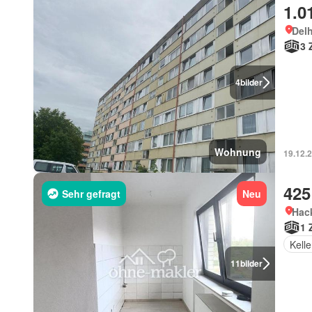
1.0
Del
3 
4
bilder
Wohnung
19.12.
425
Sehr gefragt
Neu
Hac
1 
Kelle
11
bilder