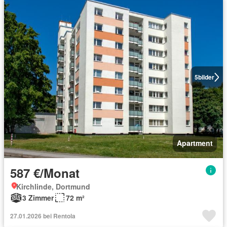
5
bilder
Apartment
587 €/Monat
Kirchlinde, Dortmund
3 Zimmer
72 m²
27.01.2026 bei Rentola