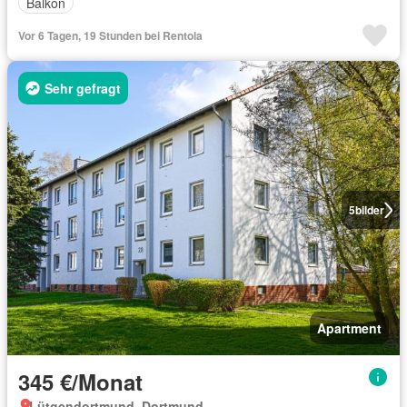
Balkon
Vor 6 Tagen, 19 Stunden bei Rentola
Sehr gefragt
5
bilder
Apartment
345 €/Monat
Lütgendortmund, Dortmund