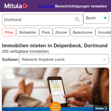
Favoriten
Benachrichtigungen verwalten
Bezirk
Filter
Stichwörter
Preis
Zimmer
Badezimmer
Immobil
Immobilien mieten in Deipenbeck, Dortmund
305 verfügbare immobilien
Sortieren:
Relevante Angebote zuerst
3
bilder