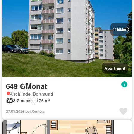
11
bilder
Apartment
649 €/Monat
Kirchlinde, Dortmund
3 Zimmer
76 m²
27.01.2026 bei Rentola