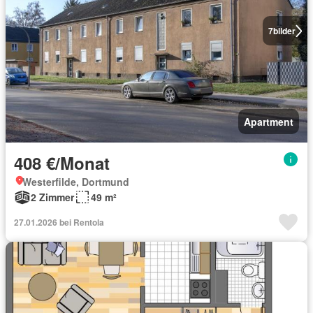
7
bilder
Apartment
408 €/Monat
Westerfilde, Dortmund
2 Zimmer
49 m²
27.01.2026 bei Rentola