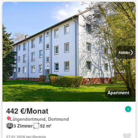
4
bilder
Apartment
442 €/Monat
Lütgendortmund, Dortmund
3 Zimmer
52 m²
27.01.2026 bei Rentola