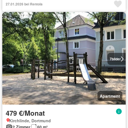
27.01.2026 bei Rentola
7
bilder
Apartment
479 €/Monat
Kirchlinde, Dortmund
2 Zimmer
60 m²