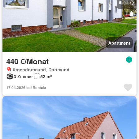
5
bilder
Apartment
440 €/Monat
Lütgendortmund, Dortmund
3 Zimmer
52 m²
17.04.2026 bei Rentola