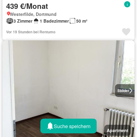
439 €/Monat
Westerfilde, Dortmund
3 Zimmer
1 Badezimmer
50 m²
Vor 19 Stunden bei Rentumo
5
bilder
Suche speichern
Apartment