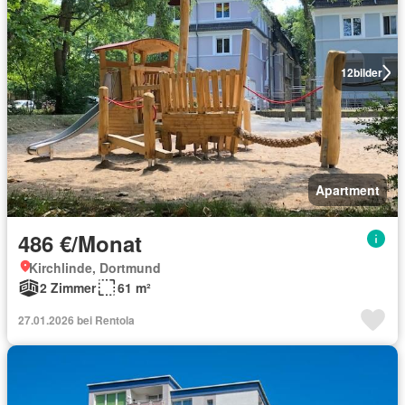
12
bilder
Apartment
486 €/Monat
Kirchlinde, Dortmund
2 Zimmer
61 m²
27.01.2026 bei Rentola