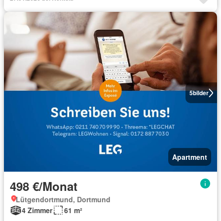
5
bilder
Apartment
498 €/Monat
Lütgendortmund, Dortmund
4 Zimmer
61 m²