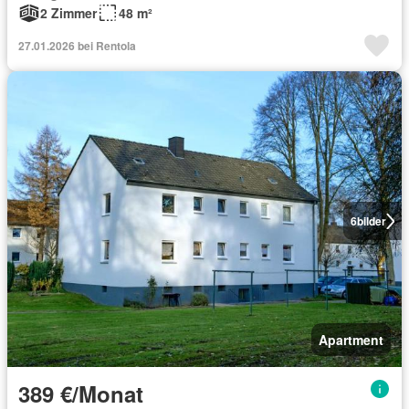
2 Zimmer
48 m²
27.01.2026 bei Rentola
6
bilder
Apartment
389 €/Monat