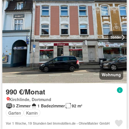
5
bilder
Wohnung
990 €/Monat
Kirchlinde, Dortmund
3 Zimmer
1 Badezimmer
92 m²
Garten
Kamin
Vor 1 Woche, 19 Stunden bei Immobilien.de - OhneMakler GmbH