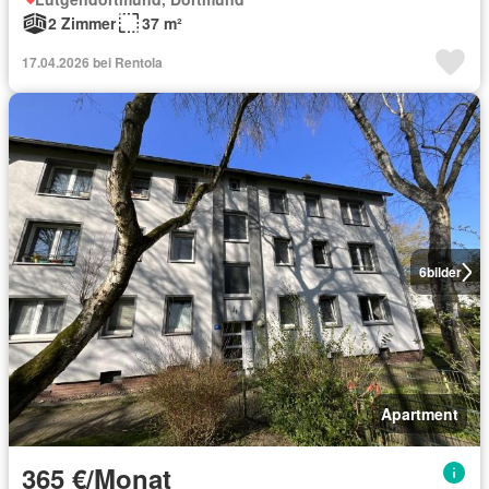
2 Zimmer
37 m²
17.04.2026 bei Rentola
6
bilder
Apartment
365 €/Monat