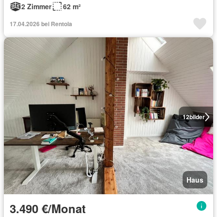
2 Zimmer
62 m²
17.04.2026 bei Rentola
12
bilder
Haus
3.490 €/Monat