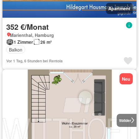
Apartment
352 €/Monat
Marienthal, Hamburg
1 Zimmer
26 m²
Balkon
Vor 1 Tag, 6 Stunden bei Rentola
Neu
9
bilder