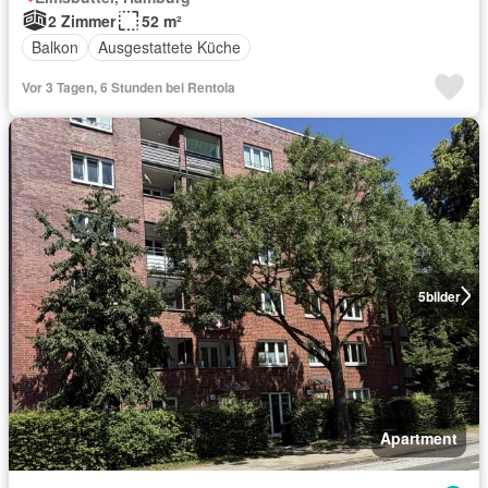
2 Zimmer
52 m²
Balkon
Ausgestattete Küche
Vor 3 Tagen, 6 Stunden bei Rentola
5
bilder
Apartment