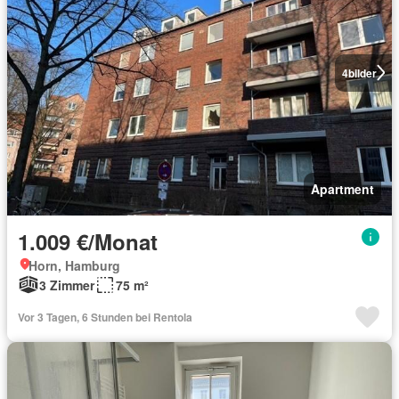
4
bilder
Apartment
1.009 €/Monat
Horn, Hamburg
3 Zimmer
75 m²
Vor 3 Tagen, 6 Stunden bei Rentola