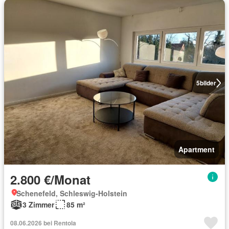
5
bilder
Apartment
2.800 €/Monat
Schenefeld, Schleswig-Holstein
3 Zimmer
85 m²
08.06.2026 bei Rentola