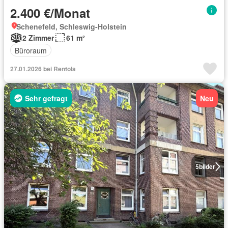
2.400 €/Monat
Schenefeld, Schleswig-Holstein
2 Zimmer
61 m²
Büroraum
27.01.2026 bei Rentola
Sehr gefragt
Neu
5
bilder