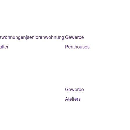
swohnungen|seniorenwohnung
Gewerbe
aften
Penthouses
Gewerbe
Ateliers