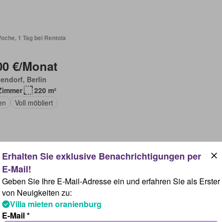
oche, 1 Tag bei Rentola
00 €/Monat
endorf, Berlin
Zimmer
220 m²
en
Voll möbliert
oche, 1 Tag bei Rentola
Geben Sie Ihre E-Mail-Adresse ein und erfahren Sie als Erster
80 €/Monat
von Neuigkeiten zu:
Villa mieten oranienburg
tow–Köpenick, Berlin
E-Mail *
Zimmer
150 m²