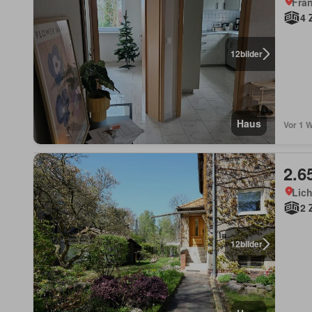
Fran
4 
12
bilder
Haus
Vor 1 W
2.6
Lich
2 
12
bilder