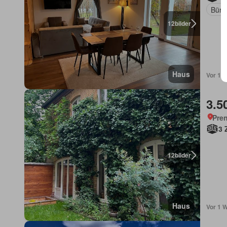
Büro
12
bilder
Haus
Vor 1 W
3.5
Pren
3 
12
bilder
Haus
Vor 1 W