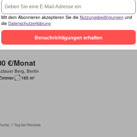
raum
Mit dem Abonnieren akzeptieren Sie die
Nutzungsbedingungen
und
die
Datenschutzerklärung
Benachrichtigungen erhalten
oche, 1 Tag bei Rentola
00 €/Monat
zlauer Berg, Berlin
Zimmer
185 m²
oche, 1 Tag bei Rentola