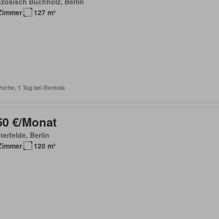
zösisch Buchholz, Berlin
Zimmer
127 m²
oche, 1 Tag bei Rentola
50 €/Monat
terfelde, Berlin
Zimmer
120 m²