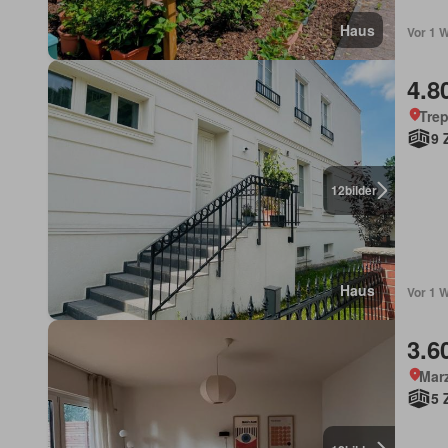
Haus
Vor 1 W
4.8
Trep
9 
12
bilder
Haus
Vor 1 W
3.6
Marz
5 