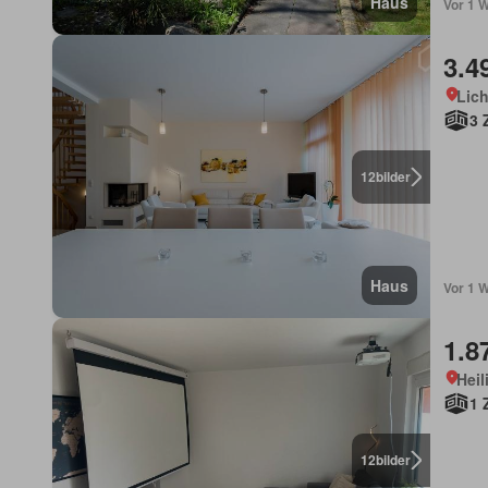
Haus
Vor 1 W
3.4
Lich
3 
12
bilder
Haus
Vor 1 W
1.8
Heil
1 
12
bilder