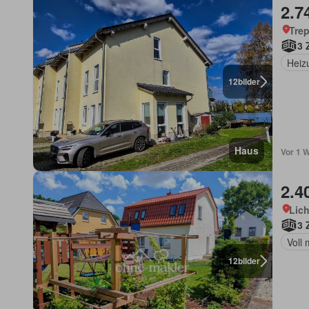
2.7
Trep
3 
Heiz
12
bilder
Haus
Vor 1 W
2.4
Lich
3 
Voll 
12
bilder