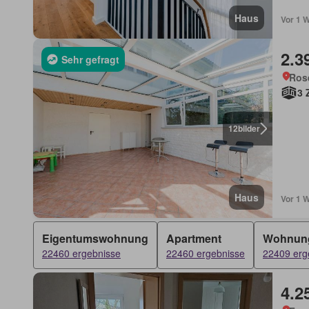
Haus
Vor 1 W
2.3
Sehr gefragt
Rose
3 
12
bilder
Haus
Vor 1 W
Eigentumswohnung
Apartment
Wohnun
22460 ergebnisse
22460 ergebnisse
22409 erg
4.2