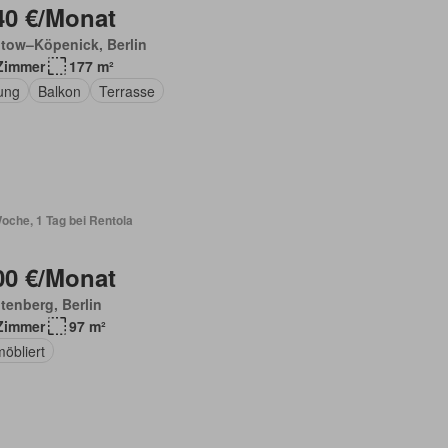
40 €/Monat
tow–Köpenick, Berlin
Zimmer
177 m²
ung
Balkon
Terrasse
oche, 1 Tag bei Rentola
00 €/Monat
tenberg, Berlin
Zimmer
97 m²
möbliert