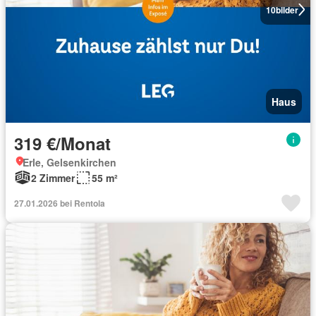
10
bilder
Haus
319 €/Monat
Erle, Gelsenkirchen
2 Zimmer
55 m²
27.01.2026 bei Rentola