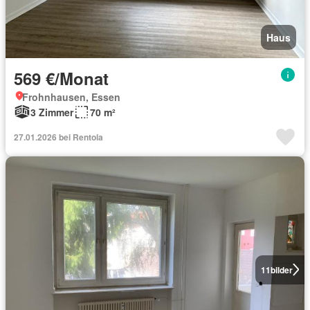
Haus
569 €/Monat
Frohnhausen, Essen
3 Zimmer
70 m²
27.01.2026 bei Rentola
11
bilder