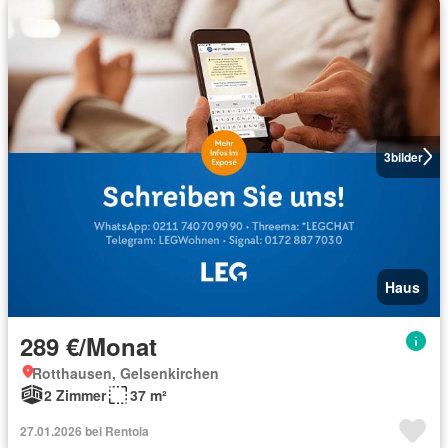
3
bilder
Haus
289 €/Monat
Rotthausen, Gelsenkirchen
2 Zimmer
37 m²
27.01.2026 bei Rentola