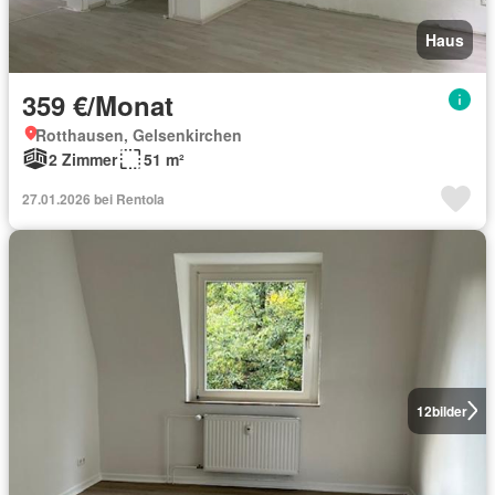
Haus
359 €/Monat
Rotthausen, Gelsenkirchen
2 Zimmer
51 m²
27.01.2026 bei Rentola
12
bilder