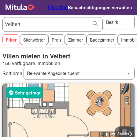
Favoriten
Benachrichtigungen verwalten
Bezirk
Filter
Stichwörter
Preis
Zimmer
Badezimmer
Immobil
Villen mieten in Velbert
150 verfügbare immobilien
Sortieren:
Relevante Angebote zuerst
Sehr gefragt
3
bilder