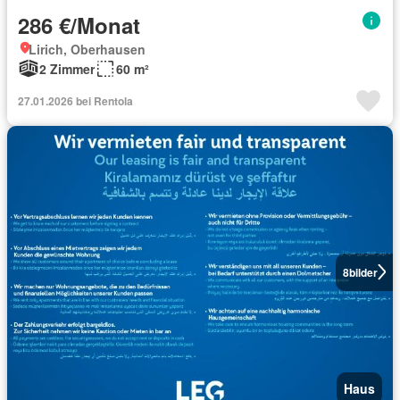
286 €/Monat
Lirich, Oberhausen
2 Zimmer
60 m²
27.01.2026 bei Rentola
8
bilder
Haus