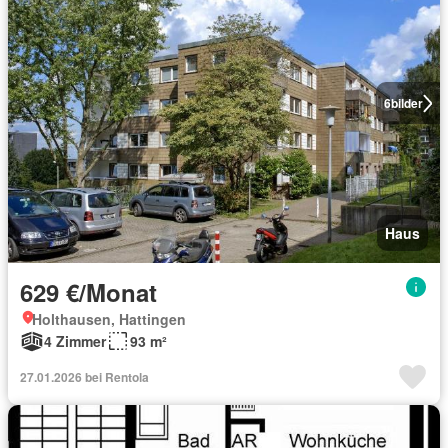
6
bilder
Haus
629 €/Monat
Holthausen, Hattingen
4 Zimmer
93 m²
27.01.2026 bei Rentola