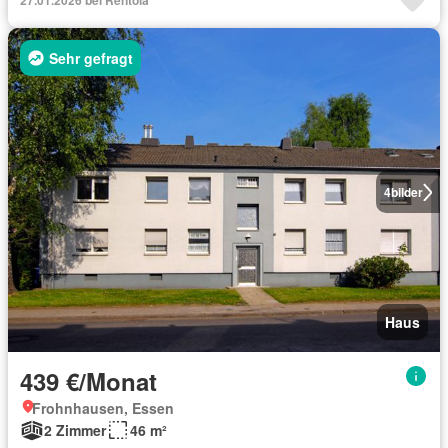
27.01.2026 bei Rentola
Sehr gefragt
4
bilder
Haus
439 €/Monat
Frohnhausen, Essen
2 Zimmer
46 m²