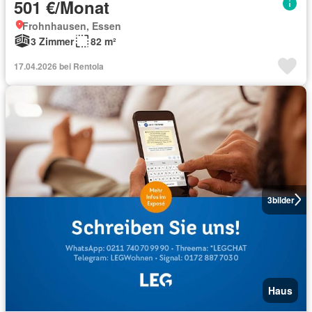
501 €/Monat
Frohnhausen, Essen
3 Zimmer
82 m²
17.04.2026 bei Rentola
3
bilder
Haus