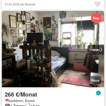
27.01.2026 bei Rentola
Neu
11
bilder
Haus
268 €/Monat
Stadtkern, Essen
1 Zimmer
17 m²