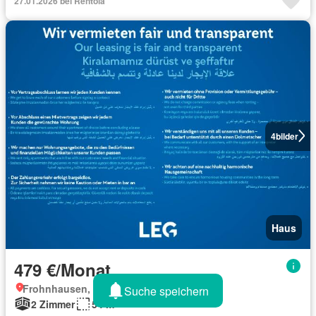
27.01.2026 bei Rentola
4
bilder
Haus
479 €/Monat
Frohnhausen, Essen
Suche speichern
2 Zimmer
54 m²