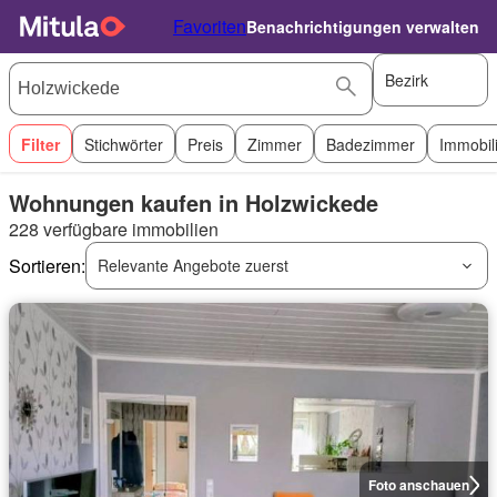
Favoriten
Benachrichtigungen verwalten
Bezirk
Filter
Stichwörter
Preis
Zimmer
Badezimmer
Immobil
Wohnungen kaufen in Holzwickede
228 verfügbare immobilien
Sortieren:
Relevante Angebote zuerst
Foto anschauen