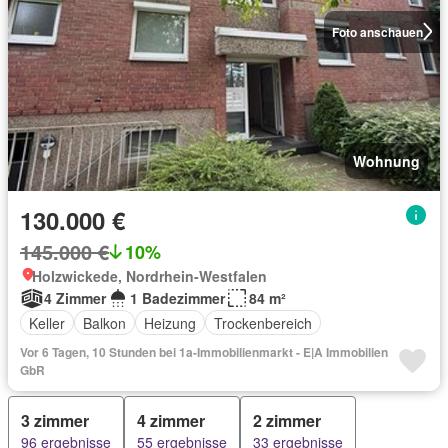
Foto anschauen
Wohnung
130.000 €
145.000 €
10%
Holzwickede, Nordrhein-Westfalen
4 Zimmer
1 Badezimmer
84 m²
Keller
Balkon
Heizung
Trockenbereich
Vor 6 Tagen, 10 Stunden bei 1a-Immobilienmarkt - E|A Immobilien
GbR
3 zimmer
4 zimmer
2 zimmer
96 ergebnisse
55 ergebnisse
33 ergebnisse