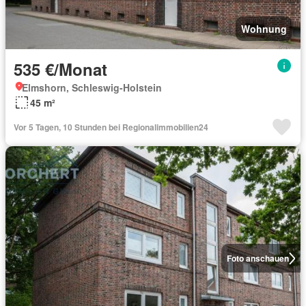
Wohnung
535 €/Monat
Elmshorn, Schleswig-Holstein
45 m²
Vor 5 Tagen, 10 Stunden bei Regionalimmobilien24
Foto anschauen