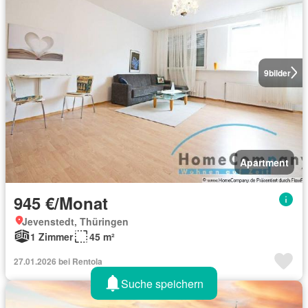
9
bilder
Apartment
945 €/Monat
Jevenstedt, Thüringen
1 Zimmer
45 m²
27.01.2026 bei Rentola
Suche speichern