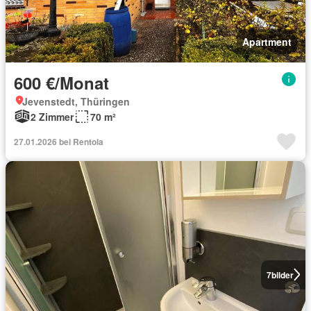
Apartment
600 €/Monat
Jevenstedt, Thüringen
2 Zimmer
70 m²
27.01.2026 bei Rentola
7
bilder