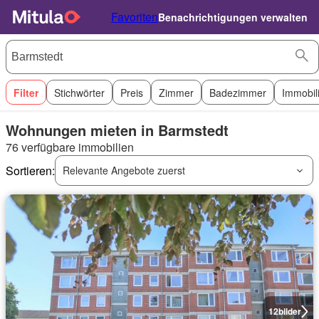
Favoriten
Benachrichtigungen verwalten
Filter
Stichwörter
Preis
Zimmer
Badezimmer
Immobil
Wohnungen mieten in Barmstedt
76 verfügbare immobilien
Sortieren:
Relevante Angebote zuerst
12
bilder