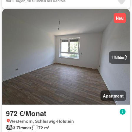
Vor 5 Tagen, 10 Stunden bei Rentola
Neu
11
bilder
Apartment
972 €/Monat
Westerhorn, Schleswig-Holstein
3 Zimmer
72 m²