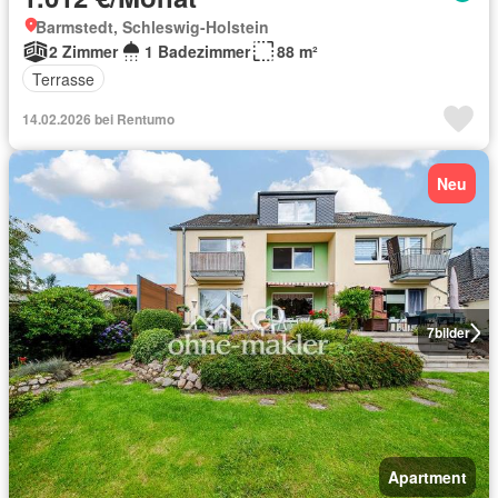
Barmstedt, Schleswig-Holstein
2 Zimmer
1 Badezimmer
88 m²
Terrasse
14.02.2026 bei Rentumo
Neu
7
bilder
Apartment