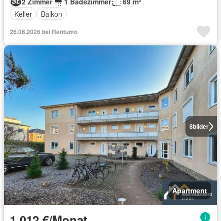
2 Zimmer
1 Badezimmer
69 m²
Keller
Balkon
26.06.2026 bei Rentumo
8
bilder
Apartment
1.012 €/Monat