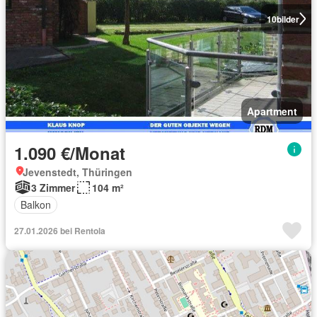
10
bilder
Apartment
1.090 €/Monat
Jevenstedt, Thüringen
3 Zimmer
104 m²
Balkon
27.01.2026 bei Rentola