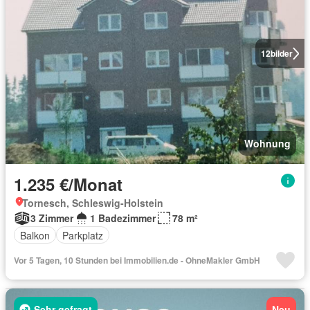
12
bilder
Wohnung
1.235 €/Monat
Tornesch, Schleswig-Holstein
3 Zimmer
1 Badezimmer
78 m²
Balkon
Parkplatz
Vor 5 Tagen, 10 Stunden bei Immobilien.de - OhneMakler GmbH
Sehr gefragt
Neu