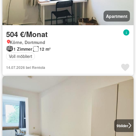
Apartment
504 €/Monat
Körne, Dortmund
1 Zimmer
12 m²
Voll möbliert
14.07.2026 bei Rentola
9
bilder