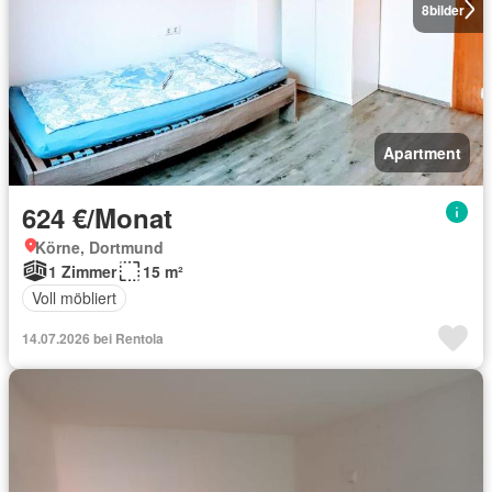
8
bilder
Apartment
624 €/Monat
Körne, Dortmund
1 Zimmer
15 m²
Voll möbliert
14.07.2026 bei Rentola