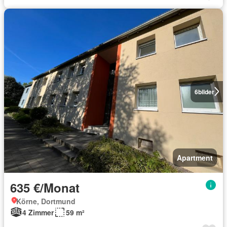
6
bilder
Apartment
635 €/Monat
Körne, Dortmund
4 Zimmer
59 m²