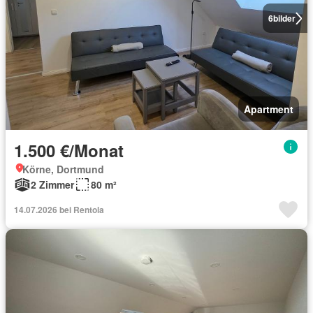
6
bilder
Apartment
1.500 €/Monat
Körne, Dortmund
2 Zimmer
80 m²
14.07.2026 bei Rentola