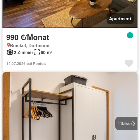
Apartment
990 €/Monat
Brackel, Dortmund
2 Zimmer
60 m²
14.07.2026 bei Rentola
11
bilder