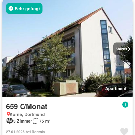
Sehr gefragt
5
bilder
Apartment
659 €/Monat
Körne, Dortmund
3 Zimmer
75 m²
27.01.2026 bei Rentola