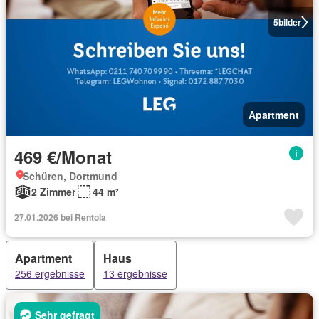
5
bilder
Apartment
469 €/Monat
Schüren, Dortmund
2 Zimmer
44 m²
27.01.2026 bei Rentola
Apartment
Haus
256 ergebnisse
13 ergebnisse
Sehr gefragt