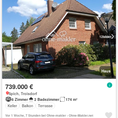
12
bilder
Haus
739.000 €
Spich, Troisdorf
6 Zimmer
2 Badezimmer
174 m²
Keller
Balkon
Terrasse
Vor 1 Woche, 7 Stunden bei Ohne-makler - Ohne-Makler.net