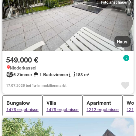
Foto anschauen
Haus
549.000 €
Niederkassel
6 Zimmer
1 Badezimmer
183 m²
17.07.2026 bei 1a-Immobilienmarkt
Bungalow
Villa
Apartment
Wo
1476 ergebnisse
1476 ergebnisse
1212 ergebnisse
1212