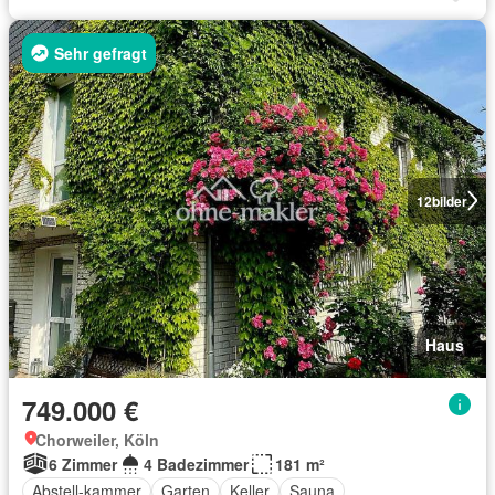
Sehr gefragt
12
bilder
Haus
749.000 €
Chorweiler, Köln
6 Zimmer
4 Badezimmer
181 m²
Abstell-kammer
Garten
Keller
Sauna