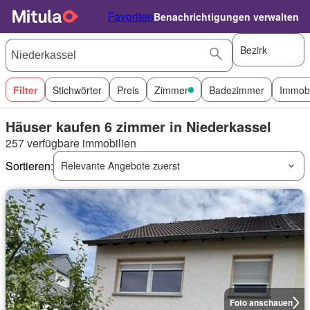
Favoriten
Benachrichtigungen verwalten
Bezirk
Filter
Stichwörter
Preis
Zimmer
Badezimmer
Immobi
Häuser kaufen 6 zimmer in Niederkassel
257 verfügbare immobilien
Sortieren:
Relevante Angebote zuerst
Foto anschauen