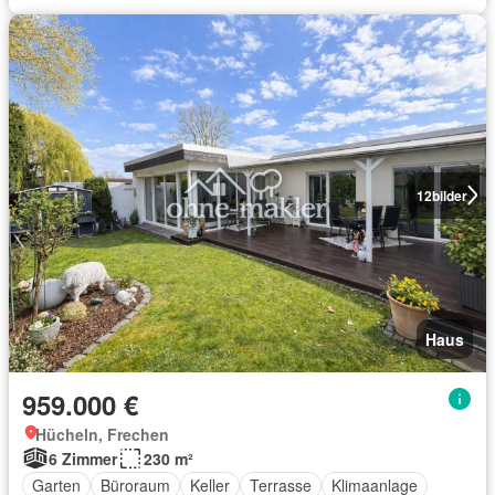
12
bilder
Haus
959.000 €
Hücheln, Frechen
6 Zimmer
230 m²
Garten
Büroraum
Keller
Terrasse
Klimaanlage