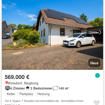
12
bilder
Haus
569.000 €
Wolsdorf, Siegburg
6 Zimmer
2 Badezimmer
140 m²
Keller
Parkplatz
Heizung
Vor 6 Tagen, 7 Stunden bei Immobilien.de - Immobilien Peter
Kittlaus e.K.