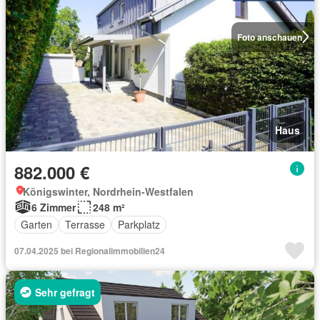
Foto anschauen
Haus
882.000 €
Königswinter, Nordrhein-Westfalen
6 Zimmer
248 m²
Garten
Terrasse
Parkplatz
07.04.2025 bei Regionalimmobilien24
Sehr gefragt