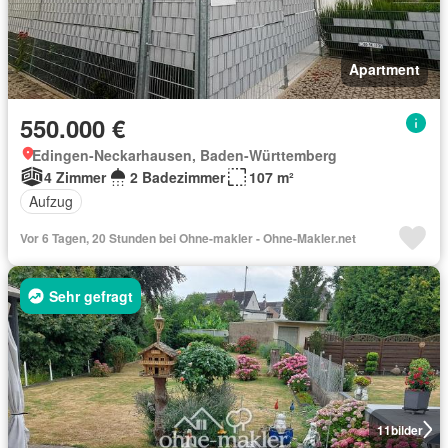
Apartment
550.000 €
Edingen-Neckarhausen, Baden-Württemberg
4 Zimmer
2 Badezimmer
107 m²
Aufzug
Vor 6 Tagen, 20 Stunden bei Ohne-makler - Ohne-Makler.net
Sehr gefragt
11
bilder