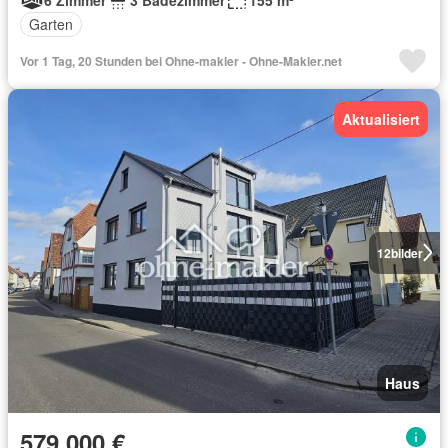
Garten
Vor 1 Tag, 20 Stunden bei Ohne-makler - Ohne-Makler.net
Aktualisiert
12
bilder
Haus
579.000 €