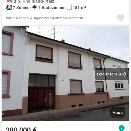
Altrip, Rheinland-Pfalz
7 Zimmer
1 Badezimmer
151 m²
Vor 2 Wochen, 4 Tagen bei 1a-Immobilienmarkt
Foto anschauen
Haus
380.000 €