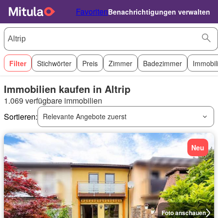
Favoriten
Benachrichtigungen verwalten
Filter
Stichwörter
Preis
Zimmer
Badezimmer
Immobil
Immobilien kaufen in Altrip
1.069 verfügbare immobilien
Sortieren:
Relevante Angebote zuerst
Neu
Foto anschauen