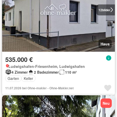
12
bilder
Haus
535.000 €
Ludwigshafen-Friesenheim, Ludwigshafen
4 Zimmer
2 Badezimmer
110 m²
Garten
Keller
11.07.2026 bei Ohne-makler - Ohne-Makler.net
Neu