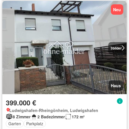
Neu
3
bilder
Haus
399.000 €
Ludwigshafen-Rheingönheim, Ludwigshafen
8 Zimmer
2 Badezimmer
172 m²
Garten
Parkplatz