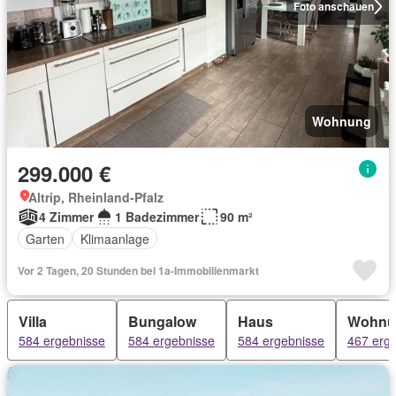
Foto anschauen
Wohnung
299.000 €
Altrip, Rheinland-Pfalz
4 Zimmer
1 Badezimmer
90 m²
Garten
Klimaanlage
Vor 2 Tagen, 20 Stunden bei 1a-Immobilienmarkt
Villa
Bungalow
Haus
Wohnu
584 ergebnisse
584 ergebnisse
584 ergebnisse
467 erg