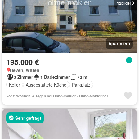
12
bilder
Apartment
195.000 €
Heven, Witten
3 Zimmer
1 Badezimmer
72 m²
Keller
Ausgestattete Küche
Parkplatz
Vor 2 Wochen, 4 Tagen bei Ohne-makler - Ohne-Makler.net
Sehr gefragt