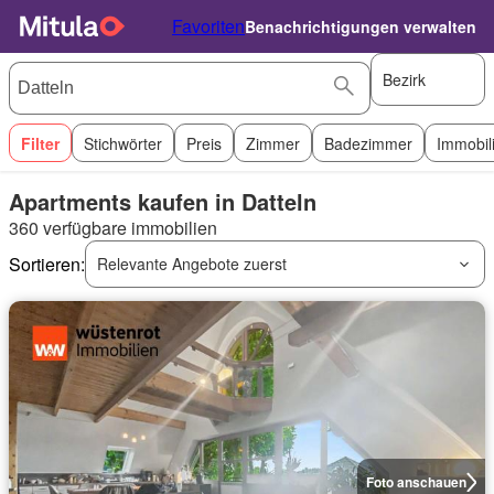
Favoriten
Benachrichtigungen verwalten
Bezirk
Filter
Stichwörter
Preis
Zimmer
Badezimmer
Immobil
Apartments kaufen in Datteln
360 verfügbare immobilien
Sortieren:
Relevante Angebote zuerst
Foto anschauen