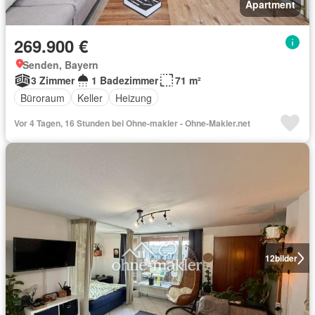
Apartment
269.900 €
Senden, Bayern
3 Zimmer
1 Badezimmer
71 m²
Büroraum
Keller
Heizung
Vor 4 Tagen, 16 Stunden bei Ohne-makler - Ohne-Makler.net
12
bilder