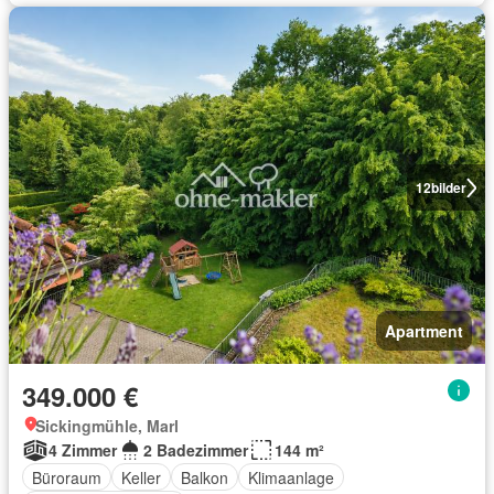
12
bilder
Apartment
349.000 €
Sickingmühle, Marl
4 Zimmer
2 Badezimmer
144 m²
Büroraum
Keller
Balkon
Klimaanlage