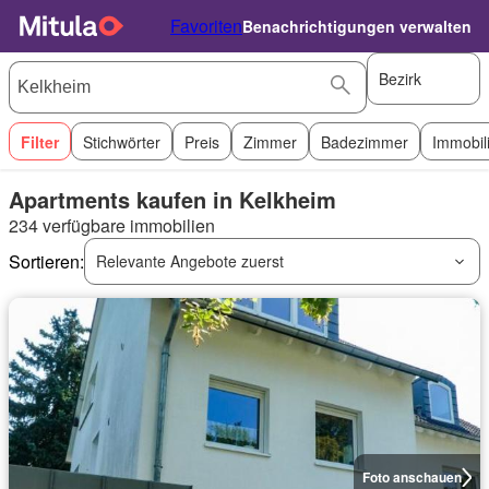
Favoriten
Benachrichtigungen verwalten
Bezirk
Filter
Stichwörter
Preis
Zimmer
Badezimmer
Immobil
Apartments kaufen in Kelkheim
234 verfügbare immobilien
Sortieren:
Relevante Angebote zuerst
Foto anschauen