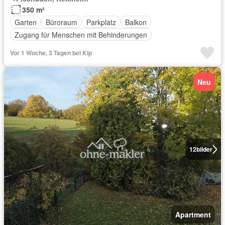
350 m²
Garten
Büroraum
Parkplatz
Balkon
Zugang für Menschen mit Behinderungen
Vor 1 Woche, 3 Tagen bei Kip
Neu
12
bilder
Apartment