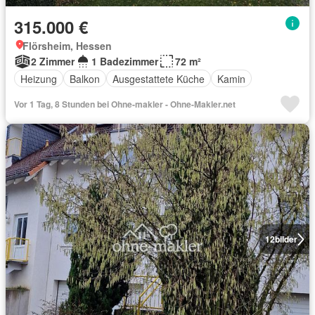
315.000 €
Flörsheim, Hessen
2 Zimmer
1 Badezimmer
72 m²
Heizung
Balkon
Ausgestattete Küche
Kamin
Vor 1 Tag, 8 Stunden bei Ohne-makler - Ohne-Makler.net
12
bilder