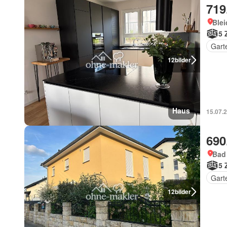
719
Blei
5 
Gart
12
bilder
Haus
15.07.
690
Bad
5 
Gart
12
bilder