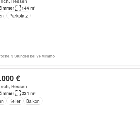
rich, Hessen
Zimmer
144 m²
en
Parkplatz
Woche, 3 Stunden bei VRMImmo
.000 €
rich, Hessen
Zimmer
224 m²
en
Keller
Balkon