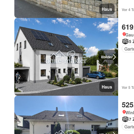
Haus
Vor 4 T
619
Gau
5 
Gart
8
bilder
Haus
Vor 5 T
525
Wink
7 
Gart