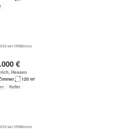
r
2026 bei VRMImmo
.000 €
rich, Hessen
Zimmer
120 m²
en
Keller
2026 bei VRMImmo