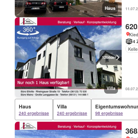
Haus
11.07.
620
Kied
4 
Kelle
12
bilder
Villa
08.07.
Haus
Villa
Eigentumswohnu
240 ergebnisse
240 ergebnisse
98 ergebnisse
368