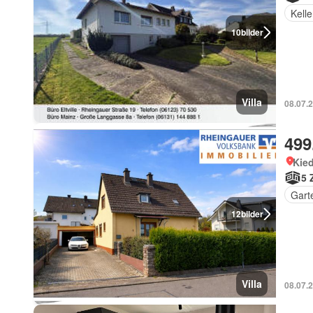
Kelle
10
bilder
Villa
08.07.
499
Kied
5 
Gart
12
bilder
Villa
08.07.