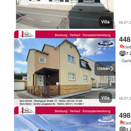
Villa
08.07.
448
Kied
7 
Gart
12
bilder
Villa
08.07.
498
Kied
5 