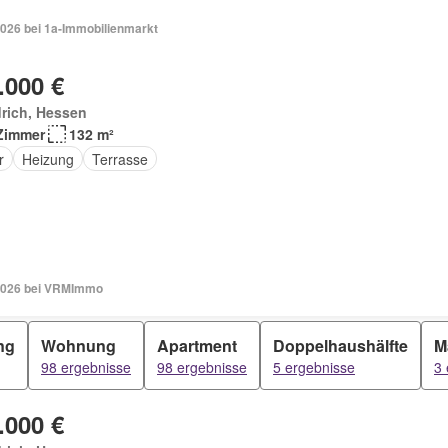
2026 bei 1a-Immobilienmarkt
.000 €
rich, Hessen
Zimmer
132 m²
r
Heizung
Terrasse
2026 bei VRMImmo
ng
Wohnung
Apartment
Doppelhaushälfte
M
98 ergebnisse
98 ergebnisse
5 ergebnisse
3 
.000 €