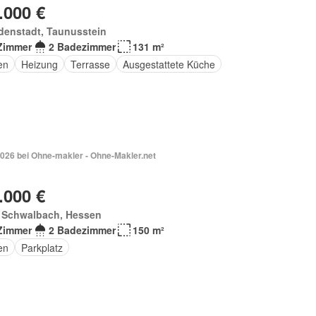
.000 €
denstadt, Taunusstein
Zimmer
2 Badezimmer
131 m²
en
Heizung
Terrasse
Ausgestattete Küche
2026 bei Ohne-makler - Ohne-Makler.net
.000 €
 Schwalbach, Hessen
Zimmer
2 Badezimmer
150 m²
en
Parkplatz