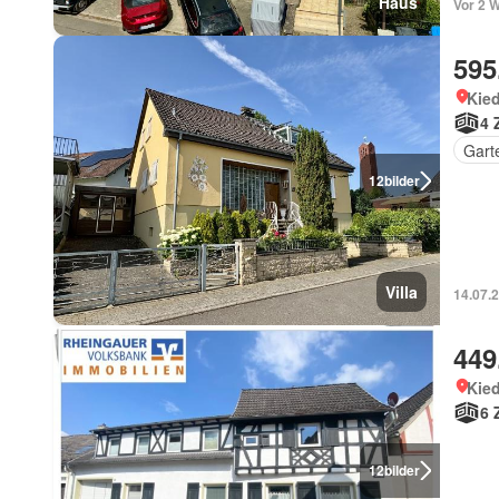
Haus
Vor 2 
595
Kied
4 
Gart
12
bilder
Villa
14.07.
449
Kied
6 
12
bilder