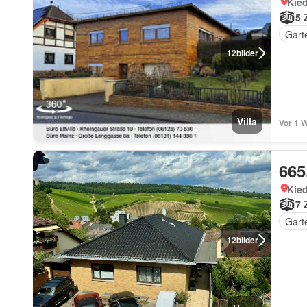
Kied
5 
Gart
12
bilder
Villa
Vor 1 
665
Kied
7 
Gart
12
bilder