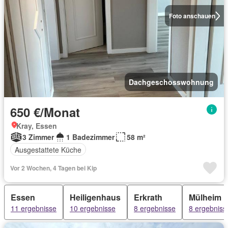
Foto anschauen
Dachgeschosswohnung
650 €/Monat
Kray, Essen
3 Zimmer
1 Badezimmer
58 m²
Ausgestattete Küche
Vor 2 Wochen, 4 Tagen bei Kip
Essen
Heiligenhaus
Erkrath
Mülheim
11 ergebnisse
10 ergebnisse
8 ergebnisse
8 ergebniss