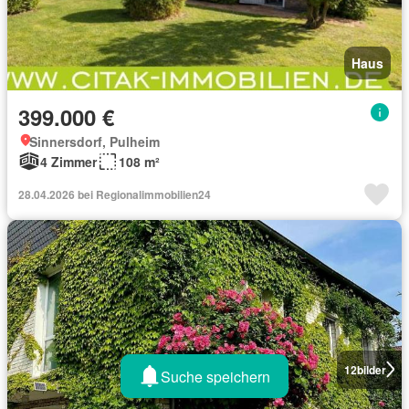
Haus
399.000 €
Sinnersdorf, Pulheim
4 Zimmer
108 m²
28.04.2026 bei Regionalimmobilien24
12
bilder
Suche speichern