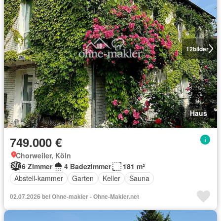
12
bilder
Haus
749.000 €
Chorweiler, Köln
6 Zimmer
4 Badezimmer
181 m²
Abstell-kammer
Garten
Keller
Sauna
02.07.2026 bei Ohne-makler - Ohne-Makler.net