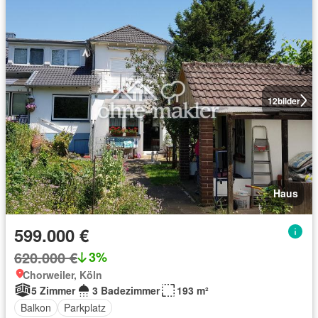
12
bilder
Haus
599.000 €
620.000 €
3%
Chorweiler, Köln
5 Zimmer
3 Badezimmer
193 m²
Balkon
Parkplatz