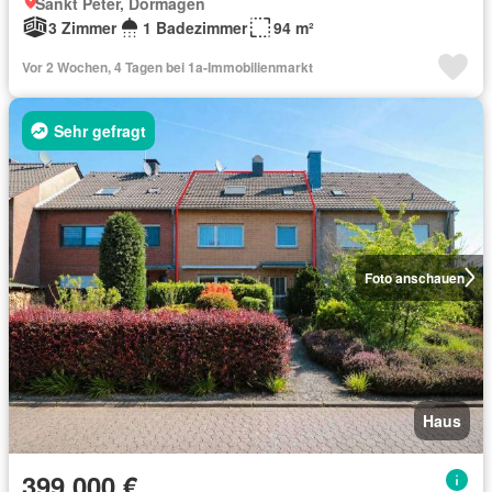
Sankt Peter, Dormagen
3 Zimmer
1 Badezimmer
94 m²
Vor 2 Wochen, 4 Tagen bei 1a-Immobilienmarkt
Sehr gefragt
Foto anschauen
Haus
399.000 €