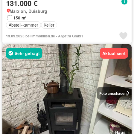
131.000 €
Marxloh, Duisburg
150 m²
Abstell-kammer
Keller
13.09.2025 bei Immobilien.de - Argetra GmbH
Sehr gefragt
Aktualisiert
Foto anschauen
Haus