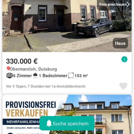
Foto anschauen
Haus
330.000 €
Obermarxloh, Duisburg
6 Zimmer
1 Badezimmer
153 m²
Vor 4 Tagen, 7 Stunden bei 1a-Immobilienmarkt
Suche speichern