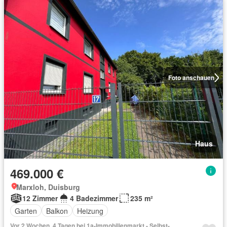
Foto anschauen
Haus
469.000 €
Marxloh, Duisburg
12 Zimmer
4 Badezimmer
235 m²
Garten
Balkon
Heizung
Vor 2 Wochen, 4 Tagen bei 1a-Immobilienmarkt - Selbst-