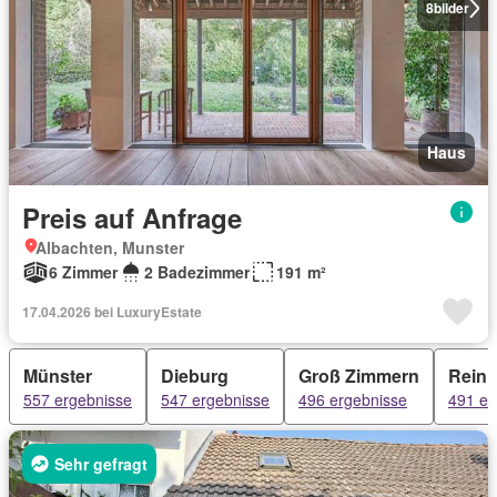
8
bilder
Haus
Preis auf Anfrage
Albachten, Munster
6 Zimmer
2 Badezimmer
191 m²
17.04.2026 bei LuxuryEstate
Münster
Dieburg
Groß Zimmern
Rein
557 ergebnisse
547 ergebnisse
496 ergebnisse
491 er
Sehr gefragt