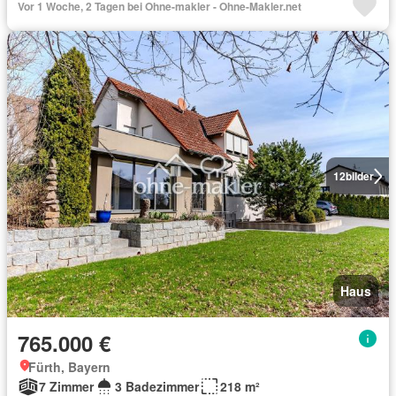
Vor 1 Woche, 2 Tagen bei Ohne-makler - Ohne-Makler.net
12
bilder
Haus
765.000 €
Fürth, Bayern
7 Zimmer
3 Badezimmer
218 m²