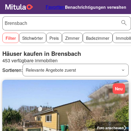
Favoriten
Benachrichtigungen verwalten
Filter
Stichwörter
Preis
Zimmer
Badezimmer
Immobil
Häuser kaufen in Brensbach
453 verfügbare immobilien
Sortieren:
Relevante Angebote zuerst
Neu
Foto anschauen