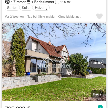
5 Zimmer
1 Badezimmer
114 m²
Garten
Keller
Heizung
Vor 2 Wochen, 1 Tag bei Ohne-makler - Ohne-Makler.net
12
bilder
Haus