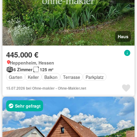
Haus
445.000 €
Heppenheim, Hessen
6 Zimmer
125 m²
Garten
Keller
Balkon
Terrasse
Parkplatz
15.07.2026 bei Ohne-makler - Ohne-Makler.net
Sehr gefragt