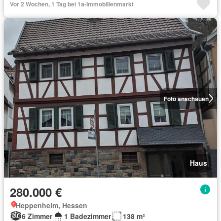
Vor 2 Wochen, 1 Tag bei 1a-Immobilienmarkt
Foto anschauen
Haus
280.000 €
Heppenheim, Hessen
6 Zimmer
1 Badezimmer
138 m²