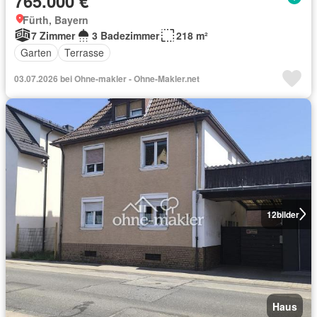
765.000 €
Fürth, Bayern
7 Zimmer
3 Badezimmer
218 m²
Garten
Terrasse
03.07.2026 bei Ohne-makler - Ohne-Makler.net
12
bilder
Haus