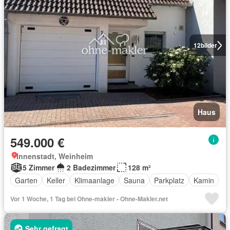
12
bilder
Haus
549.000 €
Innenstadt, Weinheim
5 Zimmer
2 Badezimmer
128 m²
Garten
Keller
Klimaanlage
Sauna
Parkplatz
Kamin
Vor 1 Woche, 1 Tag bei Ohne-makler - Ohne-Makler.net
Sehr gefragt