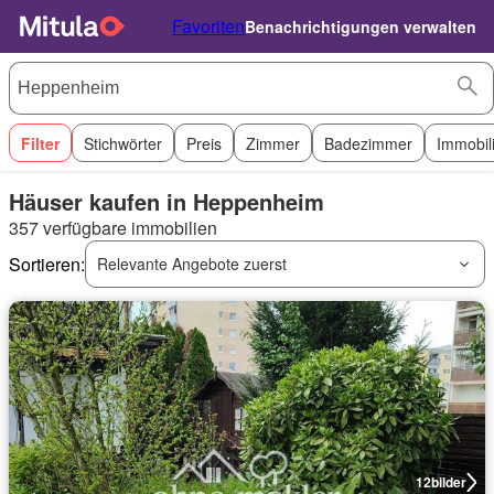
Favoriten
Benachrichtigungen verwalten
Filter
Stichwörter
Preis
Zimmer
Badezimmer
Immobil
Häuser kaufen in Heppenheim
357 verfügbare immobilien
Sortieren:
Relevante Angebote zuerst
12
bilder