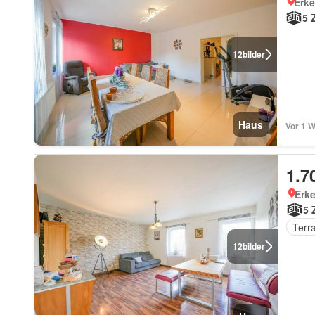
Erke
5 
12
bilder
Haus
Vor 1 
1.7
Erke
5 
Terr
12
bilder