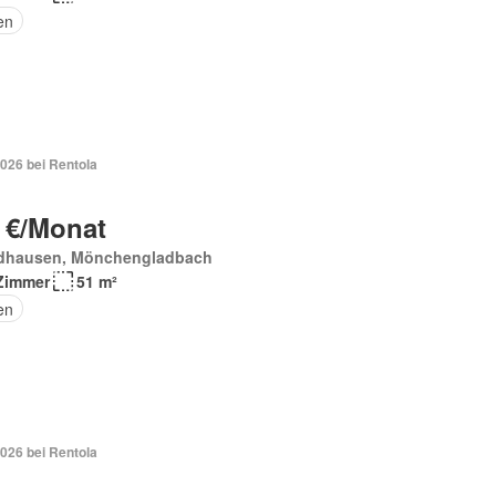
en
026 bei Rentola
 €/Monat
dhausen, Mönchengladbach
Zimmer
51 m²
en
026 bei Rentola