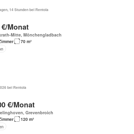
agen, 14 Stunden bei Rentola
 €/Monat
krath-Mitte, Mönchengladbach
Zimmer
70 m²
on
026 bei Rentola
00 €/Monat
elinghoven, Grevenbroich
Zimmer
120 m²
en