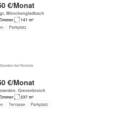
50 €/Monat
gt, Mönchengladbach
Zimmer
141 m²
en
Parkplatz
Stunden bei Rentola
50 €/Monat
merden, Grevenbroich
Zimmer
237 m²
on
Terrasse
Parkplatz