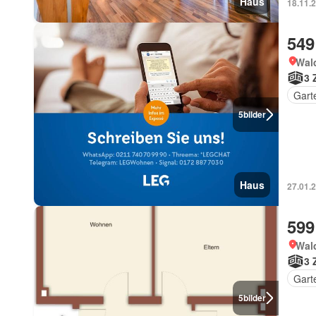
Haus
18.11.
549
Wal
3 
Gart
5
bilder
Haus
27.01.2
599
Wal
3 
Gart
5
bilder