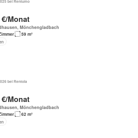
2025 bei Rentumo
 €/Monat
dhausen, Mönchengladbach
Zimmer
59 m²
en
026 bei Rentola
 €/Monat
dhausen, Mönchengladbach
Zimmer
62 m²
en