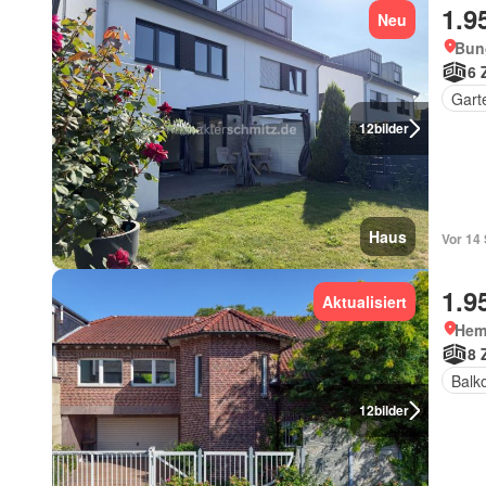
1.9
Neu
Bun
6 
Gart
12
bilder
Haus
Vor 14 
1.9
Aktualisiert
Hem
8 
Balk
12
bilder