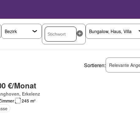
Sortieren:
Relevante Ange
00 €/Monat
inghoven, Erkelenz
Zimmer
245 m²
asse