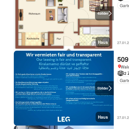
Gart
4
bilder
Haus
27.01.2
509
Wal
2 
Gart
5
bilder
Haus
27.01.2