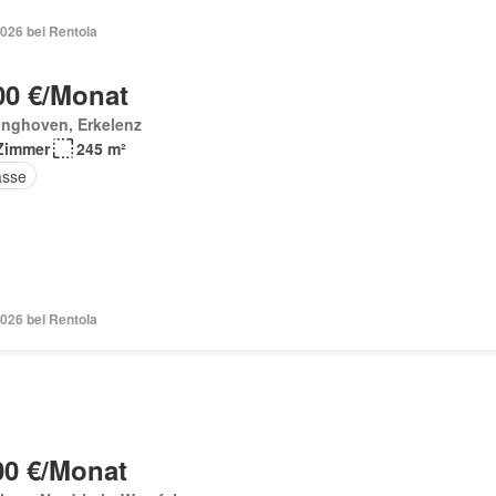
026 bei Rentola
00 €/Monat
inghoven, Erkelenz
Zimmer
245 m²
asse
026 bei Rentola
00 €/Monat