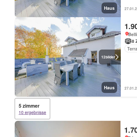
Haus
27.01.2
1.9
Bell
8 
Terr
12
bilder
Haus
27.01.2
5 zimmer
10 ergebnisse
1.7