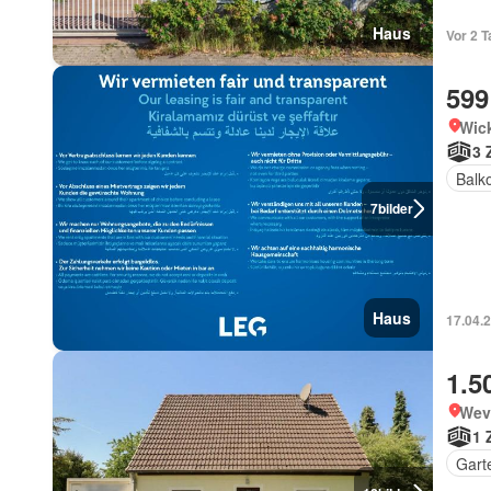
Haus
Vor 2 T
599
Wic
3 
Balk
7
bilder
Haus
17.04.2
1.5
Wev
1 
Gart