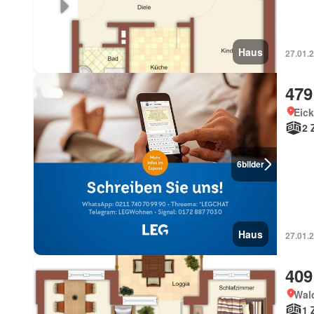
Haus
27.01.2
479
Eic
2 
6
bilder
Haus
27.01.2
409
Wal
1 