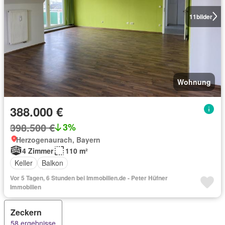
11
bilder
Wohnung
388.000 €
398.500 €
3%
Herzogenaurach, Bayern
4 Zimmer
110 m²
Keller
Balkon
Vor 5 Tagen, 6 Stunden bei Immobilien.de - Peter Hüfner
Immobilien
Zeckern
58 ergebnisse