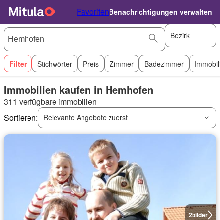
Favoriten
Benachrichtigungen verwalten
Bezirk
Filter
Stichwörter
Preis
Zimmer
Badezimmer
Immobil
Immobilien kaufen in Hemhofen
311 verfügbare immobilien
Sortieren:
Relevante Angebote zuerst
2
bilder