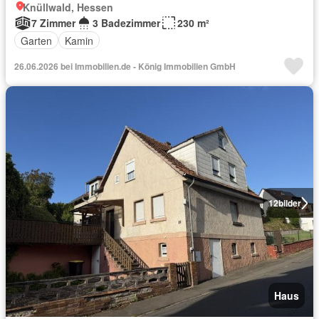
Knüllwald, Hessen
7 Zimmer
3 Badezimmer
230 m²
Garten
Kamin
26.06.2026 bei Immobilien.de - König Immobilien GmbH
12
bilder
Haus