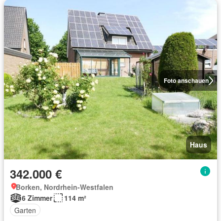
Foto anschauen
Haus
342.000 €
Borken, Nordrhein-Westfalen
6 Zimmer
114 m²
Garten