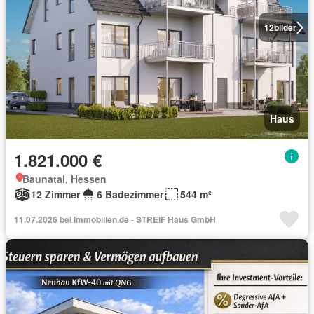
12
bilder
Haus
1.821.000 €
Baunatal, Hessen
12 Zimmer
6 Badezimmer
544 m²
11.07.2026 bei Immobilien.de - STREIF Haus GmbH