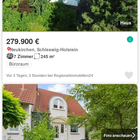
Haus
279.900 €
Neukirchen, Schleswig-Holstein
7 Zimmer
245 m²
Büroraum
Vor 3 Tagen, 3 Stunden bei Regionalimmobilien24
Foto anschauen