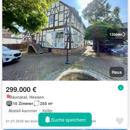
12
bilder
Haus
299.000 €
Baunatal, Hessen
10 Zimmer
255 m²
Abstell-kammer
Keller
Suche speichern
01.07.2026 bei Immobilien.de - König Immobilien GmbH