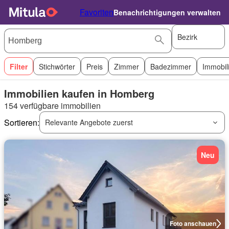
Favoriten
Benachrichtigungen verwalten
Bezirk
Filter
Stichwörter
Preis
Zimmer
Badezimmer
Immobil
Immobilien kaufen in Homberg
154 verfügbare immobilien
Sortieren:
Relevante Angebote zuerst
Neu
Foto anschauen