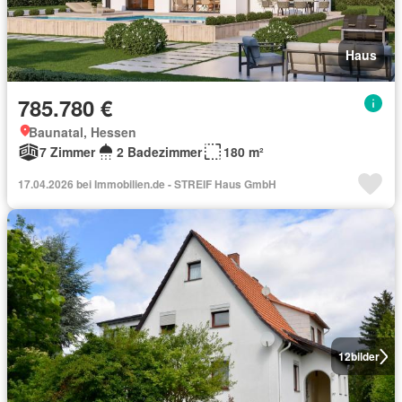
Haus
785.780 €
Baunatal, Hessen
7 Zimmer
2 Badezimmer
180 m²
17.04.2026 bei Immobilien.de - STREIF Haus GmbH
12
bilder