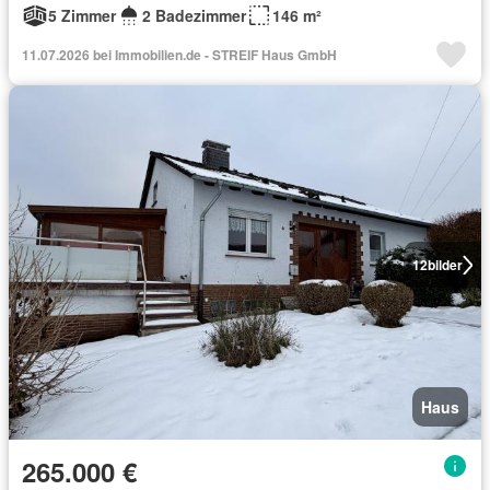
5 Zimmer
2 Badezimmer
146 m²
11.07.2026 bei Immobilien.de - STREIF Haus GmbH
12
bilder
Haus
265.000 €