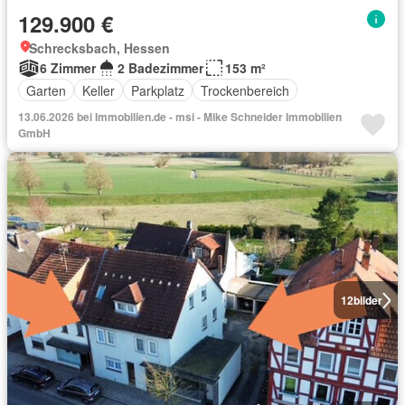
129.900 €
Schrecksbach, Hessen
6 Zimmer
2 Badezimmer
153 m²
Garten
Keller
Parkplatz
Trockenbereich
13.06.2026 bei Immobilien.de - msi - Mike Schneider Immobilien
GmbH
12
bilder