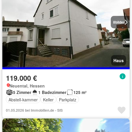
8
bilder
Haus
119.000 €
Neuental, Hessen
5 Zimmer
1 Badezimmer
125 m²
Abstell-kammer
Keller
Parkplatz
01.05.2026 bei Immobilien.de - SIS