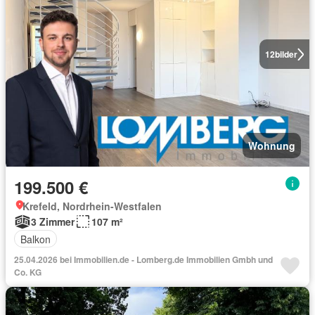
12
bilder
Wohnung
199.500 €
Krefeld, Nordrhein-Westfalen
3 Zimmer
107 m²
Balkon
25.04.2026 bei Immobilien.de - Lomberg.de Immobilien Gmbh und
Co. KG