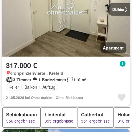
12
bilder
Apartment
317.000 €
Kronprinzenviertel, Krefeld
3 Zimmer
1 Badezimmer
110 m²
Keller
Balkon
Aufzug
21.05.2026 bei Ohne-makler - Ohne-Makler.net
Schicksbaum
Lindental
Gatherhof
Hülse
356 ergebnisse
355 ergebnisse
351 ergebnisse
310 erg