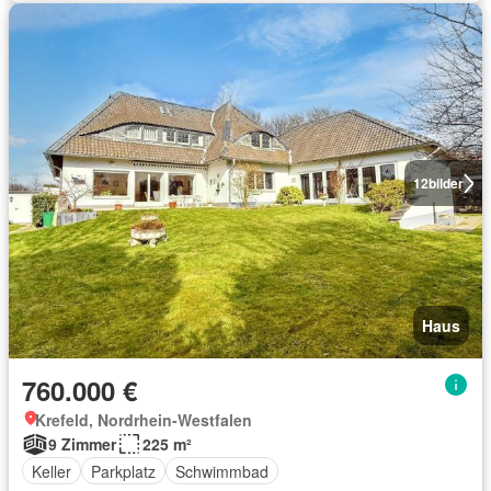
12
bilder
Haus
760.000 €
Krefeld, Nordrhein-Westfalen
9 Zimmer
225 m²
Keller
Parkplatz
Schwimmbad