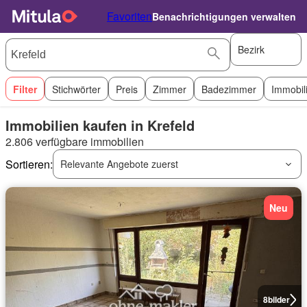
Favoriten
Benachrichtigungen verwalten
Bezirk
Filter
Stichwörter
Preis
Zimmer
Badezimmer
Immobil
Immobilien kaufen in Krefeld
2.806 verfügbare immobilien
Sortieren:
Relevante Angebote zuerst
Neu
8
bilder