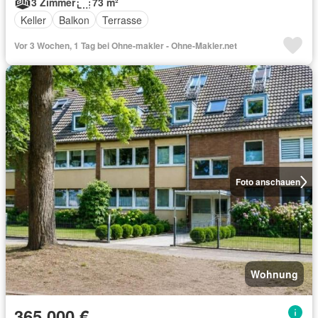
3 Zimmer
73 m²
Keller
Balkon
Terrasse
Vor 3 Wochen, 1 Tag bei Ohne-makler - Ohne-Makler.net
Foto anschauen
Wohnung
365.000 €