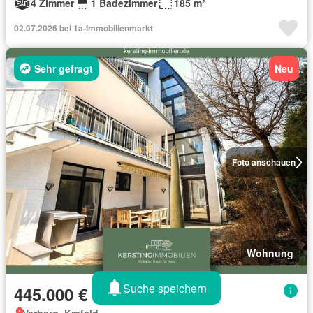
4 Zimmer
1 Badezimmer
185 m²
02.07.2026 bei 1a-Immobilienmarkt
Sehr gefragt
Neu
Foto anschauen
Wohnung
Suche speichern
445.000 €