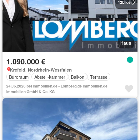
12
bilder
Haus
1.090.000 €
Krefeld, Nordrhein-Westfalen
Büroraum
Abstell-kammer
Balkon
Terrasse
24.06.2026 bei Immobilien.de - Lomberg.de Immobilien.de
Immobilien GmbH & Co. KG