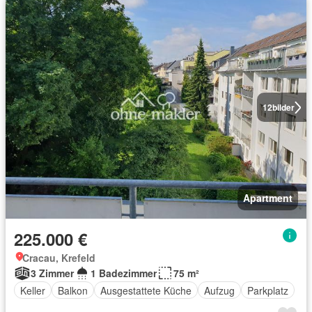
12
bilder
Apartment
225.000 €
Cracau, Krefeld
3 Zimmer
1 Badezimmer
75 m²
Keller
Balkon
Ausgestattete Küche
Aufzug
Parkplatz