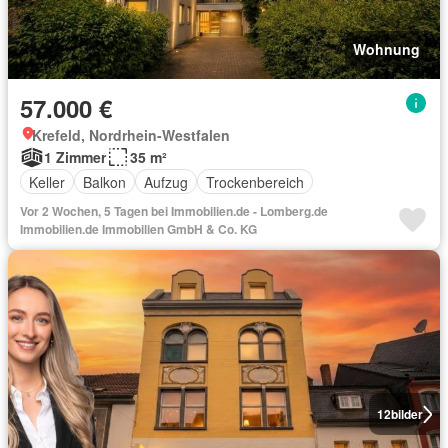
Wohnung
57.000 €
Krefeld, Nordrhein-Westfalen
1 Zimmer
35 m²
Keller
Balkon
Aufzug
Trockenbereich
Vor 2 Wochen, 5 Tagen bei Immobilien.de - Lomberg.de
Immobilien.de Immobilien GmbH & Co. KG
12
bilder