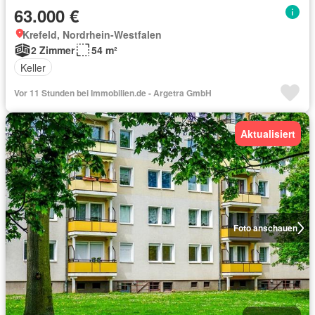
63.000 €
Krefeld, Nordrhein-Westfalen
2 Zimmer
54 m²
Keller
Vor 11 Stunden bei Immobilien.de - Argetra GmbH
Aktualisiert
Foto anschauen