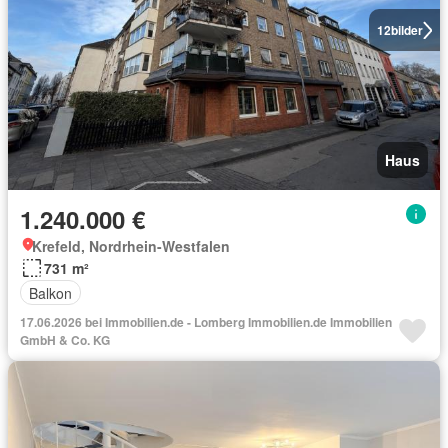
12
bilder
Haus
1.240.000 €
Krefeld, Nordrhein-Westfalen
731 m²
Balkon
17.06.2026 bei Immobilien.de - Lomberg Immobilien.de Immobilien
GmbH & Co. KG