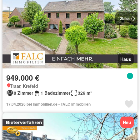
12
bilder
Haus
949.000 €
Traar, Krefeld
8 Zimmer
1 Badezimmer
326 m²
17.04.2026 bei Immobilien.de - FALC Immobilien
Neu