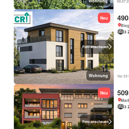
Wohnung
08.07.
490
Neu
Bieg
3 
Foto anschauen
Wohnung
Vor 23
509
Neu
Mar
3 
Foto anschauen