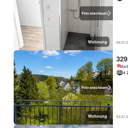
Foto anschauen
Wohnung
09.07.
329
Mar
4 
Foto anschauen
Wohnung
02.07.