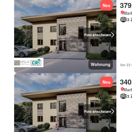
379
Neu
Mar
3 
Foto anschauen
Wohnung
Vor 23
340
Neu
Mar
3 
Foto anschauen