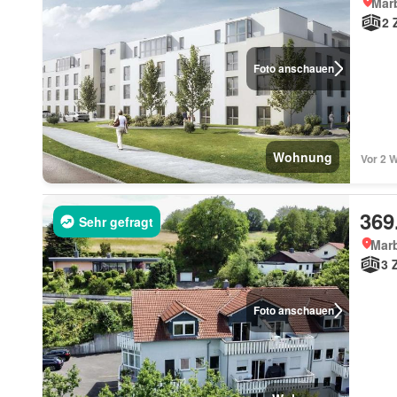
Mar
2 
Foto anschauen
Wohnung
Vor 2 
369
Sehr gefragt
Mar
3 
Foto anschauen