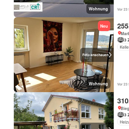
Wohnung
Vor 23
255
Neu
Mar
3 
Kelle
Foto anschauen
Wohnung
Vor 23
310
Bieg
3 
Heiz