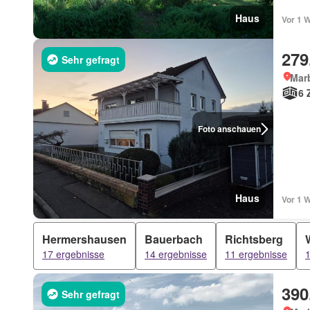
Haus
Vor 1 
279
Sehr gefragt
Mar
6 
Foto anschauen
Haus
Vor 1 
Hermershausen
Bauerbach
Richtsberg
17 ergebnisse
14 ergebnisse
11 ergebnisse
1
390
Sehr gefragt