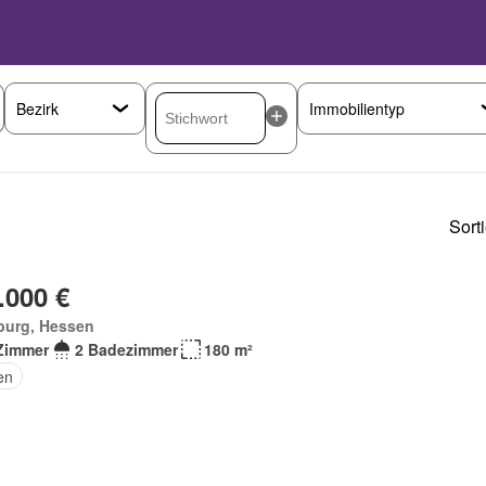
Sort
.000 €
burg, Hessen
Zimmer
2 Badezimmer
180 m²
en