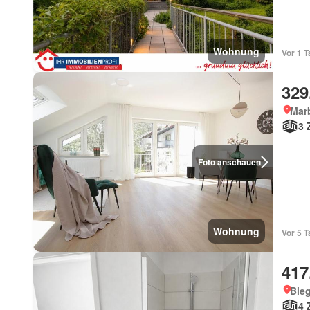
Wohnung
Vor 1 T
329
Mar
3 
Foto anschauen
Wohnung
Vor 5 
417
Bieg
4 