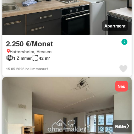
Apartment
2.250 €/Monat
Hattersheim, Hessen
1 Zimmer
42 m²
15.05.2026 bei immosurf
Neu
9
bilder