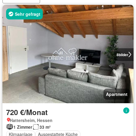
Sehr gefragt
8
bilder
Apartment
720 €/Monat
Hattersheim, Hessen
1 Zimmer
33 m²
Klimaanlage
Ausgestattete Küche