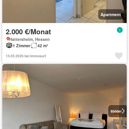
Apartment
2.000 €/Monat
Hattersheim, Hessen
1 Zimmer
42 m²
15.05.2026 bei immosurf
8
bilder