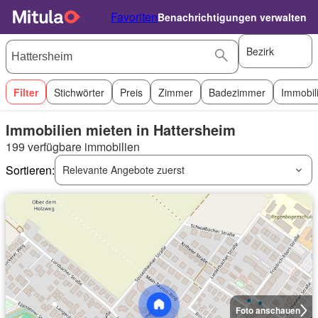
Favoriten
Benachrichtigungen verwalten
Bezirk
Filter
Stichwörter
Preis
Zimmer
Badezimmer
Immobil
Immobilien mieten in Hattersheim
199 verfügbare immobilien
Sortieren:
Relevante Angebote zuerst
Foto anschauen