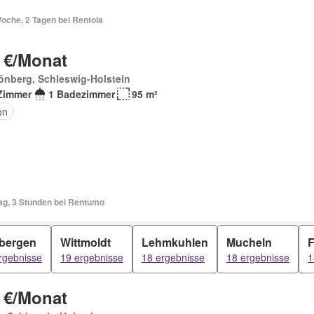
oche, 2 Tagen bei Rentola
 €/Monat
önberg, Schleswig-Holstein
Zimmer
1 Badezimmer
95 m²
on
Tag, 3 Stunden bei Rentumo
fbergen
Wittmoldt
Lehmkuhlen
Mucheln
F
rgebnisse
19 ergebnisse
18 ergebnisse
18 ergebnisse
1
 €/Monat