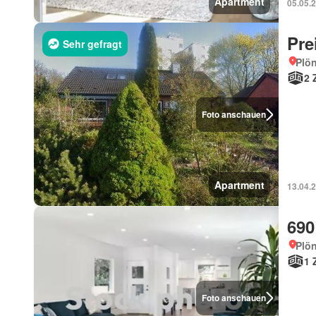
Apartment
05.05.
Pre
Sehr gefragt
Plön
2 
Foto anschauen
Apartment
13.04.
690
Plön
1 
Foto anschauen