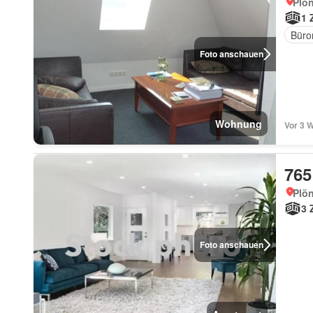
Plön
1 
Büro
Foto anschauen
Wohnung
Vor 3 W
765
Plön
3 
Foto anschauen