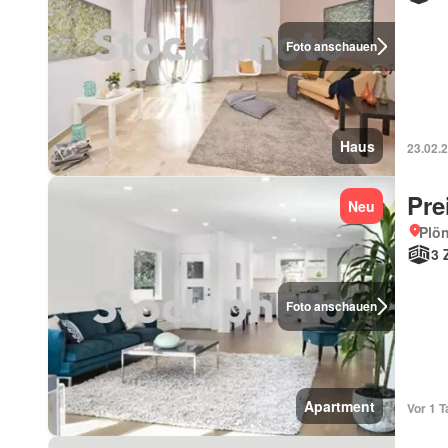
Foto anschauen
Haus
23.02.
Pre
Neu
Plön
3 
Foto anschauen
Apartment
Vor 1 T