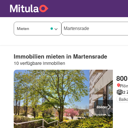
Immobilien mieten in Martensrade
10 verfügbare immobilien
800
Plön
2 
Balk
8
bilder