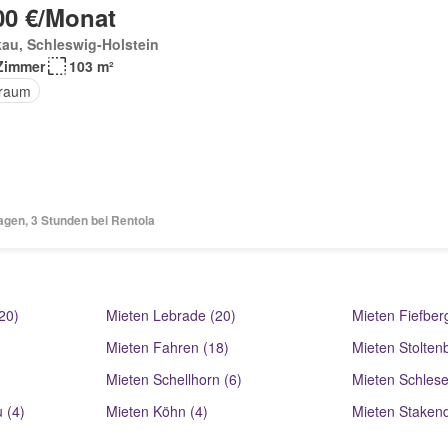
00 €/Monat
au, Schleswig-Holstein
Zimmer
103 m²
raum
agen, 3 Stunden bei Rentola
20)
Mieten Lebrade (20)
Mieten Fiefber
Mieten Fahren (18)
Mieten Stolten
Mieten Schellhorn (6)
Mieten Schlese
 (4)
Mieten Köhn (4)
Mieten Stakend