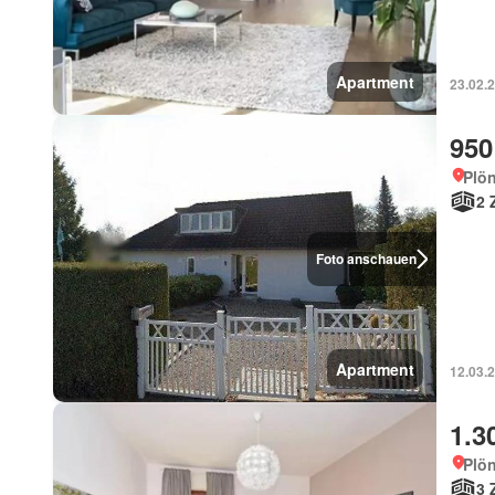
Apartment
23.02.
950
Plön
2 
Foto anschauen
Apartment
12.03.
1.3
Plön
3 