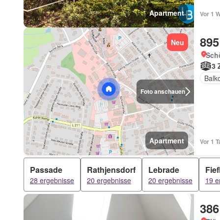
Apartment
Vor 1 W
895
Neu
Sch
3 
Balk
Foto anschauen
Apartment
Vor 1 
Passade
Rathjensdorf
Lebrade
Fie
28 ergebnisse
20 ergebnisse
20 ergebnisse
19 e
386