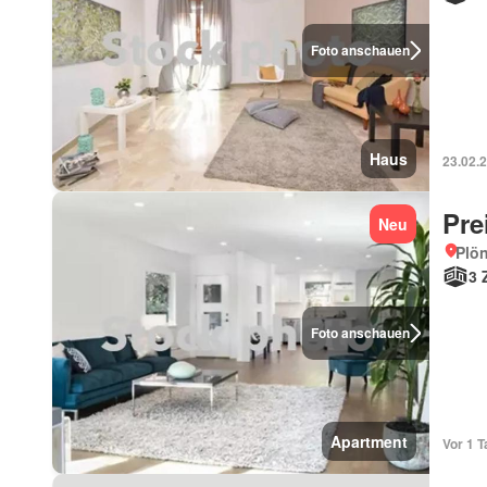
Foto anschauen
Haus
23.02.
Pre
Neu
Plön
3 
Foto anschauen
Apartment
Vor 1 T