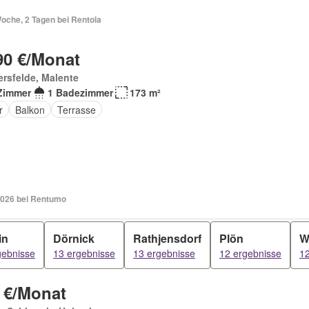
oche, 2 Tagen bei Rentola
90 €/Monat
rsfelde, Malente
Zimmer
1 Badezimmer
173 m²
r
Balkon
Terrasse
2026 bei Rentumo
in
Dörnick
Rathjensdorf
Plön
W
gebnisse
13 ergebnisse
13 ergebnisse
12 ergebnisse
12
 €/Monat