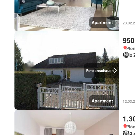
Apartment
23.02.
950
Plön
2 
Foto anschauen
Apartment
12.03.
1.3
Plön
3 