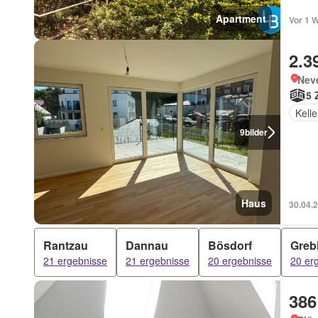
Apartment
Vor 1 W
2.3
Neve
5 
Kelle
9
bilder
Haus
30.04.
Rantzau
Dannau
Bösdorf
Greb
21 ergebnisse
21 ergebnisse
20 ergebnisse
20 er
386