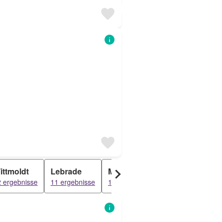
ittmoldt
Lebrade
Martensrade
Lehmkuhlen
 ergebnisse
11 ergebnisse
10 ergebnisse
10 ergebnisse