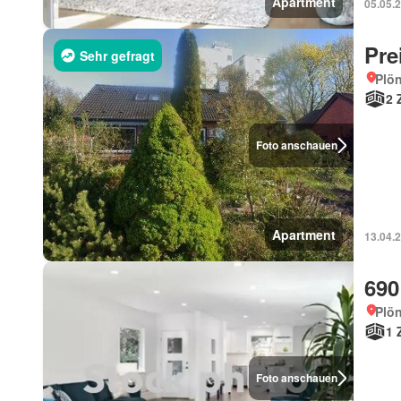
Apartment
05.05.
Pre
Sehr gefragt
Plön
2 
Foto anschauen
Apartment
13.04.
690
Plön
1 
Foto anschauen