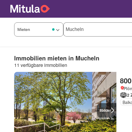
Immobilien mieten in Mucheln
11 verfügbare immobilien
800
Plön
2 
Balk
8
bilder