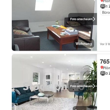
Plön
1 
Büro
Foto anschauen
Wohnung
Vor 3 W
765
Plön
3 
Foto anschauen