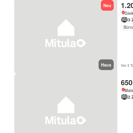
1.2
Neu
Giek
3 
Büro
Haus
Vor 2 T
650
Male
2 