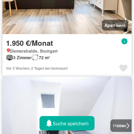
Apartment
1.950 €/Monat
Diemershalde, Stuttgart
3 Zimmer
72 m²
Vor 3 Wochen, 2 Tagen bei immosurf
Suche speichern
11
bilder