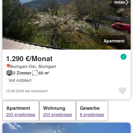
3
bilder
Apartment
1.290 €/Monat
Stuttgart-Ost, Stuttgart
2 Zimmer
60 m²
Voll möbliert
15.05.2026 bei immosurf
Apartment
Wohnung
Gewerbe
203 ergebnisse
203 ergebnisse
8 ergebnisse