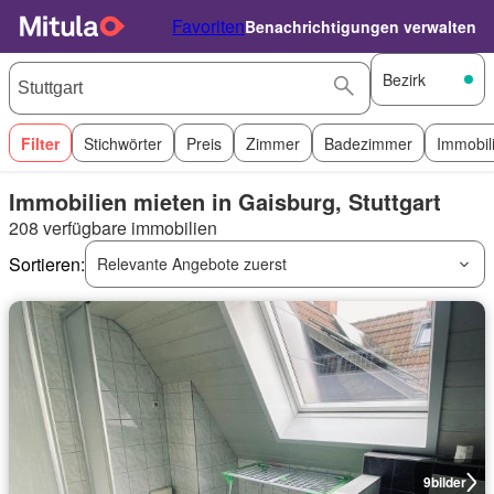
Favoriten
Benachrichtigungen verwalten
Bezirk
Filter
Stichwörter
Preis
Zimmer
Badezimmer
Immobil
Immobilien mieten in Gaisburg, Stuttgart
208 verfügbare immobilien
Sortieren:
Relevante Angebote zuerst
9
bilder