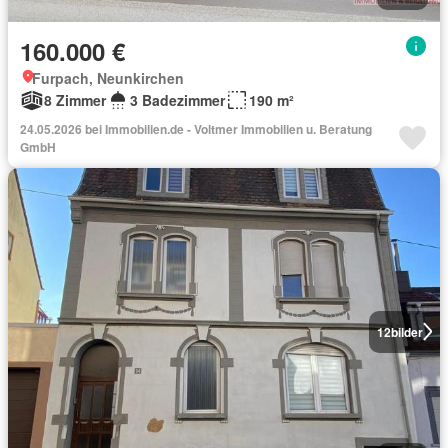
160.000 €
Furpach, Neunkirchen
8 Zimmer
3 Badezimmer
190 m²
24.05.2026 bei Immobilien.de - Voltmer Immobilien u. Beratung
GmbH
12
bilder