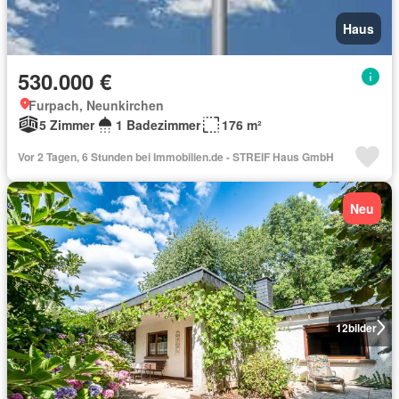
Haus
530.000 €
Furpach, Neunkirchen
5 Zimmer
1 Badezimmer
176 m²
Vor 2 Tagen, 6 Stunden bei Immobilien.de - STREIF Haus GmbH
Neu
12
bilder