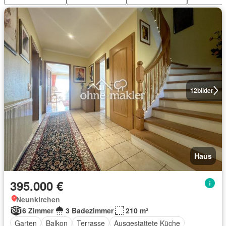
12
bilder
Haus
395.000 €
Neunkirchen
6 Zimmer
3 Badezimmer
210 m²
Garten
Balkon
Terrasse
Ausgestattete Küche