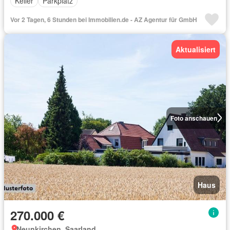
Keller
Parkplatz
Vor 2 Tagen, 6 Stunden bei Immobilien.de - AZ Agentur für GmbH
Aktualisiert
Foto anschauen
Haus
270.000 €
Neunkirchen, Saarland