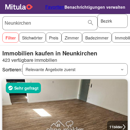
Favoriten
Benachrichtigungen verwalten
Bezirk
Filter
Stichwörter
Preis
Zimmer
Badezimmer
Immobil
Immobilien kaufen in Neunkirchen
423 verfügbare immobilien
Sortieren:
Relevante Angebote zuerst
Sehr gefragt
11
bilder