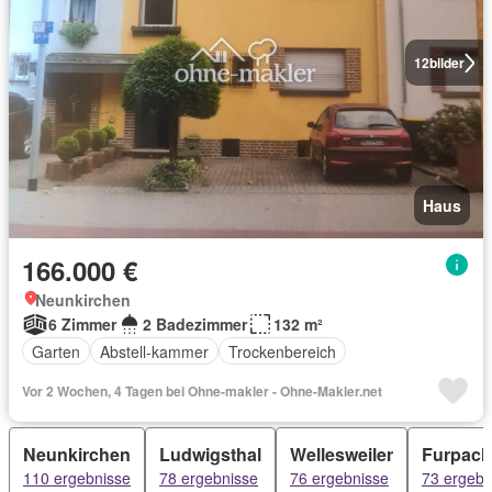
12
bilder
Haus
166.000 €
Neunkirchen
6 Zimmer
2 Badezimmer
132 m²
Garten
Abstell-kammer
Trockenbereich
Vor 2 Wochen, 4 Tagen bei Ohne-makler - Ohne-Makler.net
Neunkirchen
Ludwigsthal
Wellesweiler
Furpach
110 ergebnisse
78 ergebnisse
76 ergebnisse
73 ergebn