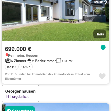
12
bilder
Haus
699.000 €
Reinheim, Hessen
6 Zimmer
2 Badezimmer
181 m²
Keller
Kamin
Vor 11 Stunden bei Immobilien.de - immo-for-less Privat vom
Eigentümer
Georgenhausen
141 ergebnisse
Sehr gefragt