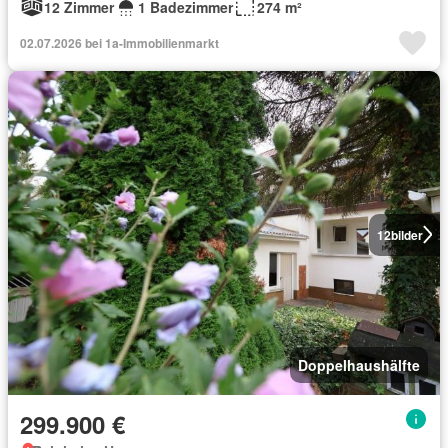
12 Zimmer
1 Badezimmer
274 m²
02.07.2026 bei 1a-Immobilienmarkt
12
bilder
Doppelhaushälfte
299.900 €