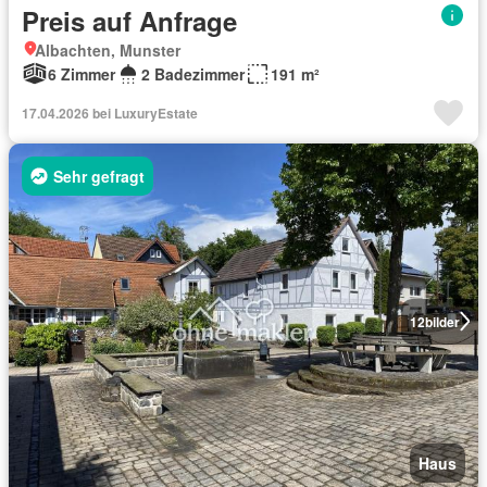
Preis auf Anfrage
Albachten, Munster
6 Zimmer
2 Badezimmer
191 m²
17.04.2026 bei LuxuryEstate
Sehr gefragt
12
bilder
Haus