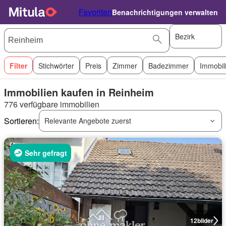
Favoriten
Benachrichtigungen verwalten
Bezirk
Filter
Stichwörter
Preis
Zimmer
Badezimmer
Immobil
Immobilien kaufen in Reinheim
776 verfügbare immobilien
Sortieren:
Relevante Angebote zuerst
Sehr gefragt
12
bilder