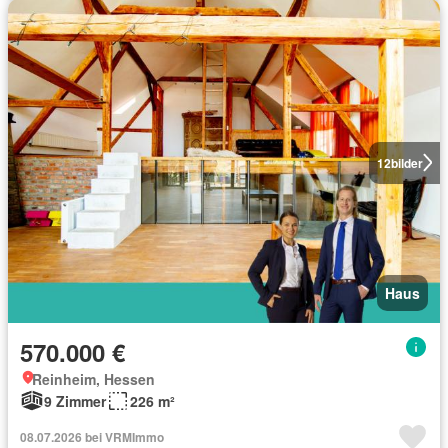
12
bilder
Haus
570.000 €
Reinheim, Hessen
9 Zimmer
226 m²
08.07.2026 bei VRMImmo