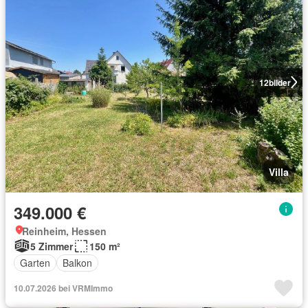
12
bilder
Villa
349.000 €
Reinheim, Hessen
5 Zimmer
150 m²
Garten
Balkon
10.07.2026 bei VRMImmo