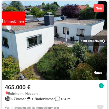
Neu
Foto anschauen
Haus
465.000 €
Reinheim, Hessen
6 Zimmer
1 Badezimmer
164 m²
Vor 11 Stunden bei 1a-Immobilienmarkt