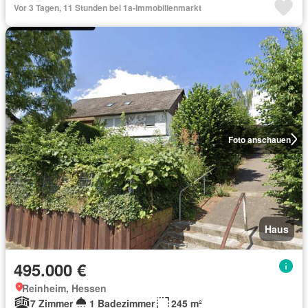
Vor 3 Tagen, 11 Stunden bei 1a-Immobilienmarkt
Foto anschauen
Haus
495.000 €
Reinheim, Hessen
7 Zimmer
1 Badezimmer
245 m²